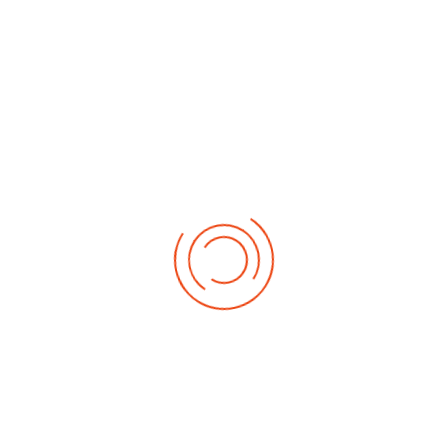
༧དཔལ་རྒྱལ་དབང་ཀརྨ་པ་སྐུ་ཕྲེང་བཅུ་བདུན་པ་ཆེན་པོ་ཨོ་རྒྱན་ཕྲིན་ལས་རྡོ་རྗེ་
མཆོག་ནས་བཀའ་བརྒྱུད་སྨོན་ལམ་ཐེངས་བཞི་བཅུ་པའི་སྐབས་རྣམ་སྣང་མངོན་
བྱང་གི་ངོ་སྤྲོད་གསུང་བཤད། (དཔལ༧རྒྱལ་དབང་ཀརྨ་པ་མཆོག་ནས་ཆོས་ཐུན་དང་
པ...
བཀའ་བརྒྱུད་སྨོན་ལམ་ཆེན་མོ་ཐེངས་བཞི་བཅུ་པའི་
སྔོན་འགྲོ་གསུང་ཆོས་ཉིན་དང་པོ།
December 23, 2025
དེ་ཡང་ཕྱི་ལོ་ ༢༠༢༥ ཟླ་བ་ ༡༢་པའི་ཚེས་ ༢༣ བཀའ་བརྒྱུད་སྨོན་ལམ་ཆེན་མོའི་སྔོན་
འགྲོའི་གསུང་ཆོས་ནི་གནས་མཆོག་རྡོ་རྗེ་གདན་གྱི་ཉེ་འགྲམ་སྒར་ཆེན་འཛམ་གླིང་
རྒྱན་གྱི་སྨོན་ལམ་ཆོས་ར་ཆེན་མོའི་ནང་སྔར་བཞིན་དཀྱིལ་འཁོར་རྒྱ...