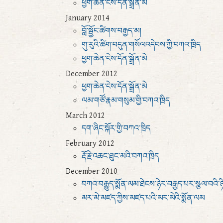
ཕྱག་ཆེན་ངེས་དོན་སྒྲོན་མེ
January 2014
བློ་སྦྱོང་ཚིགས་བརྒྱད་མ།
གུ་རུའི་ཚིག་བདུན་གསོལའདེབས་ཀྱི་བཀའ་ཁྲིད
ཕྱག་ཆེན་ངེས་དོན་སྒྲོན་མེ
December 2012
ཕྱག་ཆེན་ངེས་དོན་སྒྲོན་མེ
ལམ་གཙོ་རྣམ་གསུམ་གྱི་བཀའ་ཁྲིད
March 2012
དག་ཞིང་སྐོར་གྱི་བཀའ་ཁྲིད
February 2012
རྡོ་རྗེ་འཆང་ཐུང་མའི་བཀའ་ཁྲིད
December 2010
བཀའ་བརྒྱུད་སྨོན་ལམ་ཐེངས་ཉེར་བརྒྱད་པར་སྩལ་བའི་ཉ
མར་མེ་མཛད་ཀྱིས་མཛད་པའི་མར་མེའི་སྨོན་ལམ