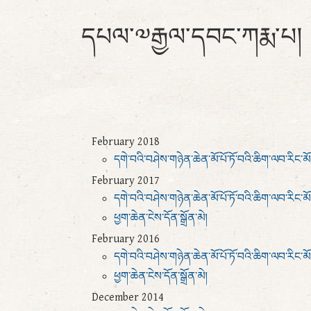
དཔལ་༧རྒྱལ་དབང་ཀརྨ་པ།
February 2018
དགེ་བའི་བཤེས་གཉེན་ཆེན་མོ་པོ་ཏོ་བའི་ཆིག་ལབ་རིང་མོ
February 2017
དགེ་བའི་བཤེས་གཉེན་ཆེན་མོ་པོ་ཏོ་བའི་ཆིག་ལབ་རིང་མོ
ཕྱག་ཆེན་ངེས་དོན་སྒྲོན་མེ།
February 2016
དགེ་བའི་བཤེས་གཉེན་ཆེན་མོ་པོ་ཏོ་བའི་ཆིག་ལབ་རིང་མོ
ཕྱག་ཆེན་ངེས་དོན་སྒྲོན་མེ།
December 2014