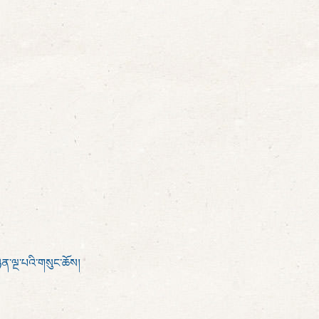
ིན་ལྔ་པའི་གསུང་ཆོས།