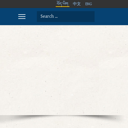
བོད་ཡིག
中文
ENG
Search
Type 2 or more characters for results.