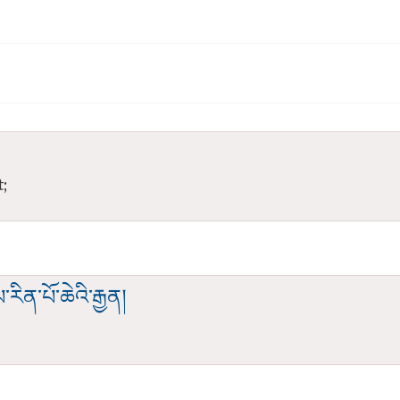
t;
རིན་པོ་ཆེའི་རྒྱན།