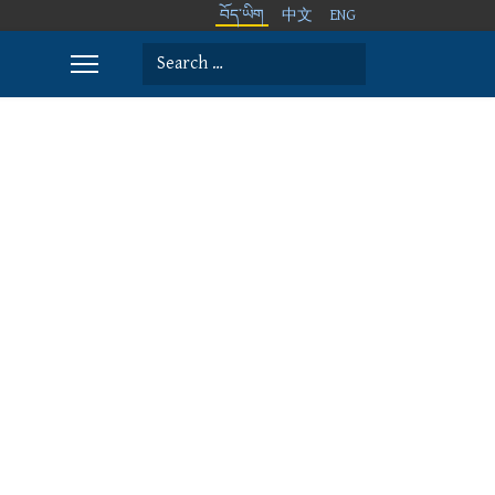
བོད་ཡིག
中文
ENG
Search
Type 2 or more characters for results.