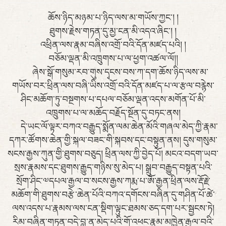
ཆོས་ཉིད་མཉམ་པ་ཉིད་ལས་མ་གཡོས་ཀྱང་། །
ཐུགས་རྗེས་གཏན་དུ་མྱ་ངན་མི་འདའ་ཞིང་། །
འཕྲིན་ལས་རྣམ་བཞིས་འགྲོ་བའི་དོན་མཛད་པའི། །
བཅོམ་ལྡན་མི་འཁྲུགས་པ་ལ་ཕྱག་འཚལ་ལོ།།
ཞེས་སྒོ་གསུམ་རབ་གུས་དྭངས་བས་ཀ་དག་ཆོས་ཉིད་ལས་མ་
གཡོས་བར་ཕྲིན་ལས་བཞི་ཡིས་འགྲོ་བའི་དོན་མཛད་པ་ལ་རྩལ་བརྙེས་
ཤིང་མཆོག་ཏུ་བསྔགས་པ་དཔལ་བཅོམ་ལྡན་འདས་མགོན་པོ་མི་
འཁྲུགས་པ་ལ་མཆོད་བརྗོད་སྔོན་དུ་བཏང་ནས།
དེ་ཡང་ལོ་ལྟར་བཀའ་བརྒྱུད་སྨོན་ལམ་ཆེན་མོའི་གཞལ་མེད་ཀྱི་རྣམ་
དཀར་ཚོགས་ཆེན་གྱི་སྐལ་བཟང་གི་སྐབས་དང་བསྟུན་ནས། དུས་གསུམ་
སངས་རྒྱས་ཀུན་གྱི་ཐུགས་བཅུད། ཕྲིན་ལས་ཀྱི་བྱེད་པོ། མངའ་བདག་ཡབ་
སྲས་རྣམས་དང་ཐུགས་རྒྱུད་གཉིས་སུ་མེད་པ། སྒྲུབ་བརྒྱུད་བསྟན་པའི་
སྲོག་ཤིང་༧དཔལ་རྒྱལ་བ་སངས་རྒྱས་ཀརྨ་པ་ཨོ་རྒྱན་ཕྲིན་ལས་རྡོ་རྗེ་
མཆོག་གི་ཐུགས་བརྩེ་ཆེན་པོའི་བཀའ་དགོངས་བཞིན་དུ་གཤིན་པོ་ཚེ་
ལས་འདས་པ་རྣམས་ལས་ངན་སྡིག་ལྟུང་ཐམས་ཅད་དག་པར་སྦྱངས་ཏེ།
རིམ་བཞིན་གཏན་བདེ་བླ་ན་མེད་པའི་གོ་འཕང་རྣམ་མཁྱེན་རྒྱལ་བའི་