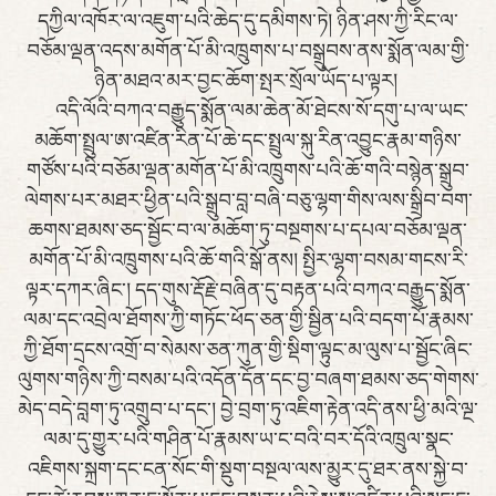
དཀྱིལ་འཁོར་ལ་འཇུག་པའི་ཆེད་དུ་དམིགས་ཏེ། ཉིན་ཤས་ཀྱི་རིང་ལ་
བཅོམ་ལྡན་འདས་མགོན་པོ་མི་འཁྲུགས་པ་བསྒྲུབས་ནས་སྨོན་ལམ་གྱི་
ཉིན་མཐའ་མར་བྱང་ཆོག་སྤར་སྲོལ་ཡོད་པ་ལྟར།
འདི་ལོའི་བཀའ་བརྒྱུད་སྨོན་ལམ་ཆེན་མོ་ཐེངས་སོ་དགུ་པ་ལ་ཡང་
མཆོག་སྤྲུལ་ཨ་འཛིན་རིན་པོ་ཆེ་དང་སྤྲུལ་སྐུ་རིན་འབྱུང་རྣམ་གཉིས་
གཙོས་པའི་བཅོམ་ལྡན་མགོན་པོ་མི་འཁྲུགས་པའི་ཆོ་གའི་བསྙེན་སྒྲུབ་
ལེགས་པར་མཐར་ཕྱིན་པའི་སྒྲུབ་བླ་བཞི་བཅུ་ལྷག་གིས་ལས་སྒྲིབ་བག་
ཆགས་ཐམས་ཅད་སྦྱོང་བ་ལ་མཆོག་ཏུ་བསྔགས་པ་དཔལ་བཅོམ་ལྡན་
མགོན་པོ་མི་འཁྲུགས་པའི་ཆོ་གའི་སྒོ་ནས། སྤྱིར་ལྷག་བསམ་གངས་རི་
ལྟར་དཀར་ཞིང་། དད་གུས་རྡོ་རྗེ་བཞིན་དུ་བརྟན་པའི་བཀའ་བརྒྱུད་སྨོན་
ལམ་དང་འབྲེལ་ཐོགས་ཀྱི་གཏོང་ཕོད་ཅན་གྱི་སྦྱིན་པའི་བདག་པོ་རྣམས་
ཀྱི་ཐོག་དྲངས་འགྲོ་བ་སེམས་ཅན་ཀུན་གྱི་སྡིག་ལྟུང་མ་ལུས་པ་སྦྱོང་ཞིང་
ལུགས་གཉིས་ཀྱི་བསམ་པའི་འདོན་དོན་དང་བྱ་བཞག་ཐམས་ཅད་གེགས་
མེད་བདེ་བླག་ཏུ་འགྲུབ་པ་དང་། བྱེ་བྲག་ཏུ་འཇིག་རྟེན་འདི་ནས་ཕྱི་མའི་ལྔ་
ལམ་དུ་གྱུར་པའི་གཤིན་པོ་རྣམས་ཡ་ང་བའི་བར་དོའི་འཁྲུལ་སྣང་
འཇིགས་སྐྲག་དང་ངན་སོང་གི་སྡུག་བསྔལ་ལས་མྱུར་དུ་ཐར་ནས་སྐྱེ་བ་