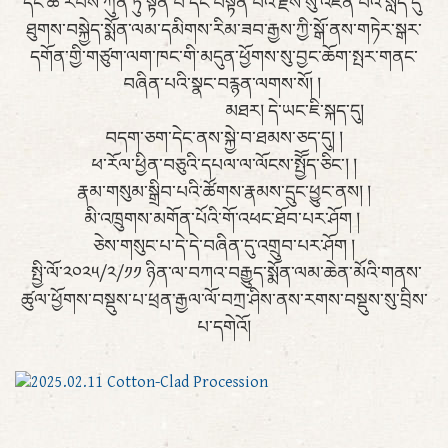
དང་ཚེ་རབས་ཀུན་ཏུ་སྟོན་པ་དང་བསྟན་པའི་རྗེས་སུ་འཛིན་པའི་སླད་དུ་
ཐུགས་བསྐྱེད་སྨོན་ལམ་དམིགས་རིམ་ཟབ་རྒྱས་ཀྱི་སྒོ་ནས་གཏེར་སྒར་
དགོན་གྱི་གཙུག་ལག་ཁང་གི་མདུན་ཕྱོགས་སུ་བྱང་ཆོག་སྤར་གནང་
བཞིན་པའི་སྣང་བརྙན་ལགས་སོ། །
མཐར། དེ་ཡང་ཇི་སྐད་དུ།
བདག་ཅག་དེང་ནས་སྐྱེ་བ་ཐམས་ཅད་དུ། །
ཕ་རོལ་ཕྱིན་བཅུའི་དཔལ་ལ་ལོངས་སྤྱོོད་ཅིང་། །
རྣམ་གསུམ་སྒྲིབ་པའི་ཚོགས་རྣམས་དྲུང་ཕྱུང་ནས། །
མི་འཁྲུགས་མགོན་པོའི་གོ་འཕང་ཐོབ་པར་ཤོག །
ཅེས་གསུང་པ་དེ་དེ་བཞིན་དུ་འགྲུབ་པར་ཤོག །
སྤྱི་ལོ་༢༠༢༥/༢/༡༡ ཉིན་ལ་བཀའ་བརྒྱུད་སྨོན་ལམ་ཆེན་མོའི་གནས་
ཚུལ་ཕྱོགས་བསྡུས་པ་ཕྲན་རྒྱལ་ལོ་བཀྲ་ཤིས་ནས་རགས་བསྡུས་སུ་བྲིས་
པ་དགེའོ།