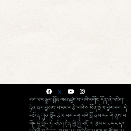
བཀའ་བརྒྱུད་སྨོན་ལམ་ཚུགས་པའི་དགོས་དོན་ནི་འཇིག་
རྟེན་ནང་བྱམས་པ་དང་བརྩེ་བའི་ས་བོན་སྤེལ་ཕྱིར་དང་། དེ་
བཞིན་ཀུན་སློང་རྣམ་པར་དག་པའི་སྒོ་ནས་རང་གི་ནུས་པ་
གོང་དུ་སྤེལ་ཏེ་འཇིག་རྟེན་གྱི་སྐྱེ་འགྲོ་མ་ལུས་པར་ཡང་དག་