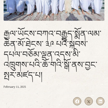
རྒྱལ་ཡོངས་བཀའ་བརྒྱུད་སྨོན་ལམ་
ཆེན་མོ་ཐེངས་ ༣༩ པའི་སྐབས་
དཔལ་བཅོམ་ལྡན་འདས་མི་
འཁྲུགས་པའི་ཆོ་གའི་སྒོ་ནས་བྱང་
སྤར་མཛད་པ།
February 11, 2025