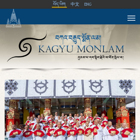
བོད་ཡིག
中文
ENG