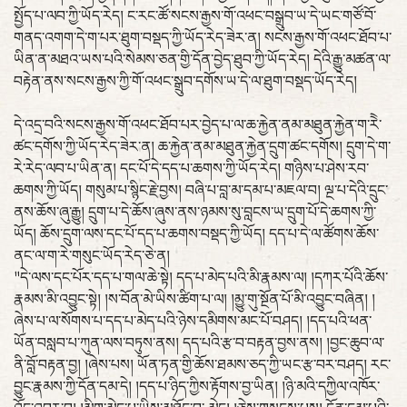
སྤྱོད་པ་ལབ་ཀྱི་ཡོད་རེད། ང་རང་ཚོ་སངས་རྒྱས་གོ་འཕང་བསྒྲུབ་ཡ་དེ་ཡང་གཙོ་བོ་
གནད་འགག་དེ་ག་པར་ཐུག་བསྡད་ཀྱི་ཡོད་རེད་ཟེར་ན། སངས་རྒྱས་གོ་འཕང་ཐོབ་པ་
ཡིན་ན་མཐའ་ཡས་པའི་སེམས་ཅན་གྱི་དོན་བྱེད་ཐུབ་ཀྱི་ཡོད་རེད། དེའི་རྒྱུ་མཚན་ལ་
བརྟེན་ནས་སངས་རྒྱས་ཀྱི་གོ་འཕང་སྒྲུབ་དགོས་ཡ་དེ་ལ་ཐུག་བསྡད་ཡོད་རེད།
དེ་འདྲ་བའི་སངས་རྒྱས་གོ་འཕང་ཐོབ་པར་བྱེད་པ་ལ་ཆ་རྐྱེན་ནམ་མཐུན་རྐྱེན་ག་རེེ་
ཚང་དགོས་ཀྱི་ཡོད་རེད་ཟེར་ན། ཆ་རྐྱེན་ནམ་མཐུན་རྐྱེན་དྲུག་ཚང་དགོས། དྲུག་དེ་ག་
རེ་རེད་ལབ་པ་ཡིན་ན། དང་པོ་དེ་དད་པ་ཆགས་ཀྱི་ཡོད་རེད། གཉིས་པ་ཤེས་རབ་
ཆགས་ཀྱི་ཡོད། གསུམ་པ་སྙིང་རྗེ་བྱས། བཞི་པ་བླ་མ་དམ་པ་མཇལ་བ། ལྔ་པ་དེའི་དྲུང་
ནས་ཆོས་ཞུ་རྒྱུ། དྲུག་པ་དེ་ཆོས་ཞུས་ནས་ཉམས་སུ་བླངས་ཡ་དྲུག་པོ་དེ་ཆགས་ཀྱི་
ཡོད། ཆོས་དྲུག་ལས་དང་པོ་དད་པ་ཆགས་བསྡད་ཀྱི་ཡོད། དད་པ་དེ་ལ་ཚོགས་ཆོས་
ནང་ལ་ག་རེ་གསུང་ཡོད་རེད་ཅེ་ན།
"དེ་ལས་དང་པོར་དད་པ་གལ་ཆེ་སྟེ། དད་པ་མེད་པའི་མི་རྣམས་ལ། །དཀར་པོའི་ཆོས་
རྣམས་མི་འབྱུང་སྟེ། །ས་བོན་མེ་ཡིས་ཚིག་པ་ལ། །མྱུ་གུ་སྔོན་པོ་མི་འབྱུང་བཞིན། །
ཞེས་པ་ལ་སོགས་པ་དད་པ་མེད་པའི་ཉེས་དམིགས་མང་པོ་བཤད། །དད་པའི་ཕན་
ཡོན་བསླབ་པ་ཀུན་ལས་བཏུས་ནས། དད་པའི་རྩ་བ་བརྟན་བྱས་ནས། །བྱང་ཆུབ་ལ་
ནི་བློ་བརྟན་བྱ། །ཞེས་པས། ཡོན་ཏན་གྱི་ཆོས་ཐམས་ཅད་ཀྱི་ཡང་རྩ་བར་བཤད། རང་
བྱུང་རྣམས་ཀྱི་དོན་དམ་དེ། །དད་པ་ཉིད་ཀྱིས་རྟོགས་བྱ་ཡིན། །ཉི་མའི་དཀྱིལ་འཁོར་