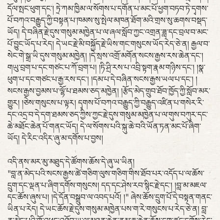
དོལ་སྤང་ཕུག་དང་། ཏྲེ་ཀམ་ཁྱིམ་ལ་སོགས་པ་དགོན་པ་མང་པོ་ཕྱག་བཏབ་ཏེ་དྭགས་
པོ་བཀའ་བརྒྱུད་ཀྱི་བསྟན་པ་ཁམས་སུ་སྤེལ་མཁན་ཐོག་མའི་གྲས་སུ་ཆགས་བསྡད་
ཡོད། དེ་བཞིན་རྗེ་དུས་གསུམ་མཁྱེན་པ་ལ་ཞལ་སློབ་ཀྱང་འགྲན་ཟླ་དང་བྲལ་བ་མང་
པོ་བྱུང་ཡོད་པ་རེད། དེ་ཡང་རྗེ་མི་བསྐྱོད་རྗེ་ཡིས་གང་གསུངས་ཡོད་རེད་ཅེ་ན། རྒྱལ་བ་
སེང་གེ་སྒྲ་ཡི་དུས་གསུམ་མཁྱེན། །དེ་སྲས་འགྲོ་མགོན་སངས་རྒྱས་རས་ཆེན་དང་།
གཡུ་བྲག་པ་དང་གཙང་པ་ཀོ་བྲག་པ། །ཏི་ཤྲི་རས་པ་འབྲི་སྟག་རྣམ་གཉིས་དང་། །སྣ་
ཕུག་པ་དང་གཙང་པ་རྒྱ་རས་དང་། །དམ་པ་དེ་བཞིན་སངས་རྒྱས་ཡལ་པ་དང་། །
སངས་རྒྱས་བྱམས་པ་ལྷོ་པ་ཐམས་ཅད་མཁྱེན། །རྩོད་མེད་གྲུབ་ཐོབ་ཁྱོད་ཀྱི་སློབ་མར་
གྱུར། །ཅེས་གསུངས་པ་ལྟར། དྭགས་པོ་བཀའ་བརྒྱུད་ཀྱི་བརྒྱུད་འཛིན་པ་གསེར་རི་
དང་འདྲ་བ་དེ་དག་ཐམས་ཅད་ཀྱིས་ཀྱང་རྗེ་དུས་གསུམ་མཁྱེན་པ་ལ་གུས་བཀུར་དང་
ཆེ་མཐོང་ཆེན་པོ་གནང་ཡོད། དེ་ལ་སོགས་པའི་སྐུ་ཆེ་བའི་ཡོན་ཏན་མང་པོ་ཞིག་
ཡོད། དེ་རིང་འདིར་ཞུ་མ་དགོས་པ་བྱས།
འདི་ནས་མར་མུ་མཐུད་དེ་ཚོགས་ཆོས་དེ་ཞུ་ཡ་ཡིན།
"བླ་ན་མེད་པའི་སངས་རྒྱས་ཚེ་གཅིག་ལུས་གཅིག་གིས་ཐོབ་པར་འདོད་པ་ལ་ཆོས་
དྲུག་དང་ལྡན་པ་ཞིག་དགོས་གསུངས། དད་དང་ཤེས་རབ་སྙིང་རྗེ་དང་། །བླ་མ་མཇལ་
དང་ཆོས་ཞུས་པ། །དེ་དོན་བསྒྲུབ་ལ་འབད་པའོ། །" ཞེས་ཆོས་དྲུག་པོ་དེ་བསྟན་གནང་
ཡིན་པ་རེད། དེ་ཡང་ཆོས་རྗེ་དུས་གསུམ་མཁྱེན་པས་ག་རེ་གསུངས་པ་རེད་ཅེ་ན། བླ་