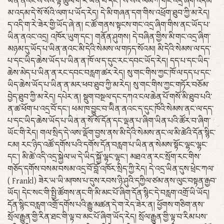
ཡིན་ནའང་སོ་སོའི་ལྟ་ཚུལ་ག་རེ་ཡིན་པ་དང་། སོ་སོའི་ལམ་ཀ་གང་འདྲ་ཞིག་འདམ་
མ་འདམ་དེ་སོ་སོའི་ལག་པ་ཡོད་རེད། དེ་མི་གཞན་དག་གིས་འཕྲོག་ཐུབ་ཀྱི་མ་རེད།
ད་འདི་ག་རེ་ཟེར་གྱི་ཡོད་ཞེ་ན། ང་ཚོ་གནས་སྟངས་གང་འདྲ་ཞིག་གིས་ནང་ཡོད་པ་
ཡིན་ནའང་འདྲ། འཁོར་ཡུག་དང་། གནོན་ཤུགས། དེ་བཞིན་གྱིས་མི་གང་འདྲ་ཞིག་
མཉམ་དུ་ཡོད་པ་ཡིན་ནའང་མི་དེའི་སེམས་ལ་གཏད་སོའམ། མི་དེའི་སེམས་ལ་དད་
པ་དང་ཡིད་ཆེས་ཡོད་པ་ཡིན་ན་ཁོ་ལ་ད་དུང་རང་དབང་ཡོད་རེད། དད་པ་དང་ཡིད་
ཆེས་མེད་པ་ཡིན་ན་རང་དབང་བརླག་ཚར་རེད། སུ་གང་གིས་ཀྱང་ཁོ་ལ་དད་པ་དང་
ཡིད་ཆེས་ཡོད་པ་ཡིན་ན་མར་ཕབ་ཐུབ་ཀྱི་མ་རེད། སུ་གང་གིས་ཀྱང་གཏོར་བཅོམ་
བྱེད་ཐུབ་ཀྱི་མ་རེད། དཔེར་ན། སྡུག་བསྔལ་དང་དཀའ་ངལ་ཆེན་པོ་གསོ་མི་ཐུབ་པའི་
ན་ཚ་ཕོག་པ་འདྲ་བོ་དང་། ཕམ་ཁ་བྱུང་བ་ཡིིན་ནའང་ད་དུང་ཁོའི་སེམས་ནང་ལ་དད་
པ་དང་ཡིད་ཆེས་ཡོད་པ་ཡིན་ན་སོ་སོ་དོན་དང་ལྡན་པ་ཞིག་ཡིན་པའི་ཚོར་བ་ཞིག་
ཡོང་གི་རེད། གལ་སྲིད་དེ་ལས་ལྡོག་བྱས་ནས་མི་དེའི་སེམས་ནང་ལ་མི་ཚེའི་དོན་སྙིང་
ངམ། རང་ཉིད་འཚོ་དགོས་པའི་དགོས་དོན་བརླག་པ་ཡིན་ན་སེམས་སྟོང་ལྷང་ལྷང་
དང་། མི་ཚེ་འདི་འདྲ་སྐྱེལ་ཡ་དེ་ཡིད་སྐྱོ་ལྷང་ལྷང་། མཐའ་ན་རང་སྲོག་རང་གིས་
གཅོད་དགོས་བསམ་བསམ་འདྲ་བོ་བློ་འཁོར་སྲིད་ཀྱི་རེད། དེ་འདྲ་ཡིན་དུས་ཕྲེང་ཀལ་
( Frankl) ཟེར་ཡ་ཡི་མཁས་པ་དུས་རབས་ཉི་ཤུའི་དཀྱིལ་ཙམ་ནས་ལུང་བསྟན་རྒྱབ་
ཡོད། དེང་སང་གི་སྤྱི་ཚོགས་ནང་གི་མི་མང་པོ་ཞིག་དོན་སྙིང་དེ་བརླག་འགྲོ་ཡི་ཡོད།
དོན་སྙིང་བརླག་འགྲོ་དགོས་པའི་རྒྱུ་མཚན་དེ་ག་རེད་ཟེར་ན། ཕྱོགས་གཅིག་ནས་
སྲོལ་རྒྱུན་གྱི་རིན་ཐང་གི་ལྟ་བ་མང་པོ་ཞིག་ཡོད་རེད། སྲོལ་རྒྱུན་གྱི་ལྟ་བ་རིམ་པས་