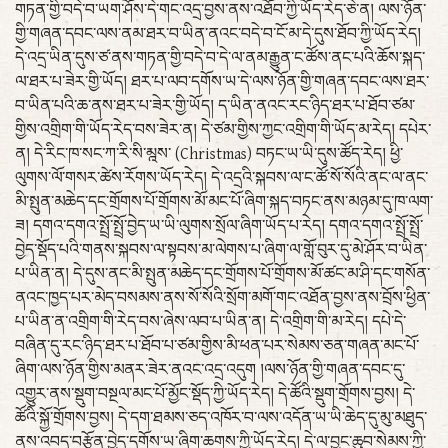
གཏན་གྱི་བདེ་བ་ཡག་ཤོས་དེ་གང་འདྲ་བྱས་ནས་འཐོབ་ཀྱི་ཡོད་རེད་ཅེ་ན། ལས་ཉོན་
གྱི་གཞན་དབང་ལས་ནམ་ཐར་བ་ཡིན་ནའང་བདེ་བ་ངོ་མ་དེ་དུས་ཐོབ་ཀྱི་ཡོད་རེད།
དེ་འདྲ་ཡིན་དུས་ཙ་ནས་གཏན་གྱི་བདེ་བ་དེ་ལ་ནམ་རྒྱུན་ང་ཚོས་ནང་པའི་ཆོས་སྐད་
ལ་ཐར་པ་ཟེར་གྱི་ཡོད། ཐར་པ་ལབ་དགོས་ཡ་དེ་ལས་ཉོན་གྱི་གཞན་དབང་ལས་ཐར་
བ་ཡིན་པའི་ཆ་ནས་ཐར་པ་ཟེར་གྱི་ཡོད། ད་ཡིན་ནའང་རང་ཉིད་ཐར་པ་ཐོབ་ཙམ་
གྱིས་འགྲིག་གི་ཡོད་རེད་བས་ཟེར་ན། དེ་ཙམ་གྱིས་ཀྱང་འགྲིག་གི་ཡོད་མ་རེད། དཔེར་
ན། དེ་རིང་ཁ་སང་ཀ་རི་སི་མྰས་ (Christmas) བཏང་ཡ་ཡི་དུས་ཚོད་རེད། ཕྱི་
ལུགས་ལོ་གསར་ཚེས་རོགས་ཡོད་རེད། དེ་འདྲའི་སྐབས་ལ་ང་ཚོ་སོ་སོའི་ནང་ལ་ནང་
མི་སྤུན་མཆེད་དང་གྲོགས་པོ་གྲོགས་མོ་མང་པོ་ཞིག་སྐད་བཏང་ནས་མཉམ་དུ་ཁ་ལག་
ཟ། དགའ་དགའ་སྤྲོ་སྤྲོ་བྱེད་ཡ་ཡི་ལུགས་སྲོལ་ཞིག་ཡོད་པ་རེད། དགའ་དགའ་སྤྲོ་སྤྲོ་
བྱེད་སྡོད་པའི་གནས་སྐབས་ལ་སྟབས་མ་ལེགས་པ་ཞིག་ལ་གློ་བུར་དུ་མེ་ཤོར་བ་ཡིན་
པ་ཡིན་ན། དེ་དུས་ནང་མི་སྤུན་མཆེད་དང་གྲོགས་པོ་གྲོགས་མོ་ཚང་མ་ཤི་དང་གསོན་
ནའང་ཁྱད་པར་མེད་བསམས་ནས་སོ་སོའི་སྲོག་མགོ་གང་འཐོན་བྱས་ནས་བྲོས་ཕྱིན་
པ་ཡིན་ན་འགྲིག་གི་རེད་བས་ཞེས་ལབ་པ་ཡིན་ན། དེ་འགྲིག་གི་མ་རེད། དཔེ་དེ་
བཞིན་དུ་རང་ཉིད་ཐར་པ་ཐོབ་པ་ཙམ་གྱིས་མི་ཕན་པར་སེམས་ཅན་གཞན་མང་པོ་
ཞིག་ལས་ཉོན་གྱིས་མནར་ཟེར་ནའང་འདྲ་འདུག །ལས་ཉོན་གྱི་གཞན་དབང་དུ་
འགྱུར་ནས་སྡུག་བསྔལ་མང་པོ་མྱོང་སྡོད་ཀྱི་ཡོད་རེད། དེ་ཚོའི་སྡུག་གྲོགས་བྱས། དེ་
ཚོའི་སྐྱོ་གྲོགས་བྱས། དེ་དག་ཐམས་ཅད་འཁོར་བ་ལས་འདོན་ཡ་ཡི་ཆེད་དུ་མུ་མཐུད་
ནས་འབད་བརྩོན་བྱེད་དགོས་ཡ་ཞིག་ཆགས་ཀྱི་ཡོད་རེད། དེ་ལ་བྱང་ཆུབ་སེམས་ཀྱི་