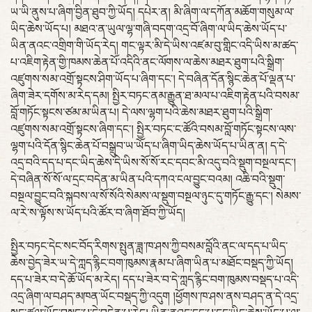
ཡ་ཡི་ནུས་པ་ཞིག་བྱིན་ཐུབ་ཀྱི་ཡོད། དཔེར་ན། མི་ཞིག་ལ་དཀོན་མཆོག་གསུམ་ལ་
ཡིད་ཆེས་ཡོད་པ། མཐའ་ན་ཡུལ་ལྷ་གཞི་བདག་འདྲ་བོ་ཞིག་ལ་ཡིད་ཆེས་ཡོད་པ་
ཡིན་ནའང་འགྲིག་གི་ཡོད་རེད། གང་ལྟར་མི་དེ་ཡིས་འཛམ་བུ་གླིང་འདི་ཡིས་མ་ཚད་
པ་འཇིག་རྟེན་གྱི་ཁམས་ཆེན་པོ་འདིའི་ནང་ལོགས་ལ་ཆེས་མཐར་ཐུག་པའི་སྒྲིག་
འཛུགས་སམ་འགྲོ་སྟངས་ཤིག་ཡོད་པ་ཞིག་དང་། དེ་བཞིན་དོན་སྙིང་ཆེན་པོ་ལྡན་པ་
ཞིག་ཟེར་དགོས་མ་རེད་དམ། སྤྱིར་བཏང་ནམ་རྒྱུན་ཐ་མལ་པ་འཇིག་རྟེན་པའི་བསམ་
བློ་གཏོང་སྟངས་ཙམ་མ་ཡིན་པ། དེ་ལས་ལྷག་པའི་ཆེས་མཐར་ཐུག་པའི་སྒྲིག་
འཛུགས་སམ་འགྲོ་སྟངས་ཞིག་དང་། སྤྱིར་བཏང་ང་ཚོའི་བསམ་བློ་གཏོང་སྟངས་ལས་
ལྷག་པའི་དོན་སྙིང་ཆེན་པོ་བསྒྲུབ་ཡ་ཡོད་པ་ཞིག་ཡིད་ཆེས་ཡོད་པ་ཡིན་ན། ད་དེ་
འདྲ་བའི་དད་པ་དང་ཡིད་ཆེས་དེ་ཡིས་སོ་སོ་རང་དབང་མི་འདུ་བའི་སྡུག་བསྔལ་དང་།
དེ་བཞིན་སོ་སོ་ལ་དྲང་བདེན་མ་ཡིན་པའི་དཀའ་ངལ་བྱུང་བའམ། འཆི་བའི་སྡུག་
བསྔལ་བྱུང་བའི་སྐབས་ལ་སོ་སོའི་སེམས་ལ་སྡུག་བསྔལ་ཉུང་དུ་གཏོང་རྒྱུ་དང་། སེམས་
ལ་རེ་ས་ལྟོས་ས་ཡོད་པའི་ཚོར་བ་ཞིག་ཐོབ་ཀྱི་ཡོད།
སྤྱིར་བཏང་དེང་སང་བོད་རིགས་སྤུན་ཟླ་ཁ་ཤས་ཀྱི་བསམ་བློའི་ནང་ལ་དད་པ་ཡིད་
ཆེས་བྱེད་ཟེར་ཡ་དེ་ཀླད་རྙིང་བག་ཁུམས་རྣམ་པ་ཞིག་ཡིན་པ་མཐོང་བསྡད་ཀྱི་ཡོད།
དད་པ་ཟེར་བ་དེ་ཆོ་ཡོད་མ་རེད། དད་པ་ཟེར་བ་དེ་ཀླད་རྙིང་བག་ཁུམས་བསྡད་པ་འདི་
འདྲ་ཞིག་ལ་བཤད་མཁན་ཡོང་བསྡད་ཀྱི་འདུག །ཕྱོགས་ཁ་ཤས་ནས་བཤད་ན་དེ་འདྲ་