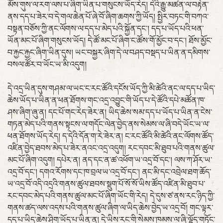
མོས་གུས་ལ་རག་ལས་པ་ཞིག་ཡིན་པ་གསུངས་ཡོད་རེད། དེའི་རྒྱུ་མཚན་ལ་བརྟེན་
ནས་དད་པ་ཟེར་བ་དེ་གལ་ཆེན་པོ་ཞེ་བོ་ཞིག་ཆགས་ཀྱི་ཡོད། སྤྱིར་བཏང་གི་བཀའ་
བསྟན་བཅོས་ཀྱི་ནང་ལོགས་ལ་དད་པ་མེད་པའི་སྐྱོན་དང་། དད་པ་ཡོད་པའི་ཕན་
ཡོན་མང་པོ་ཞིག་གསུངས་ཡོད། དེ་ཚོ་མང་པོ་ཞིག་ང་ཚོས་གོ་མྱོང་བ་དང་། ཐོས་མྱོང་
བ་རྐྱང་རྐྱང་ཞིག་ཡིན་དུས། ཡང་བསྐྱར་ཞིག་དེ་ལ་བཤད་བསྡད་པ་ཡིན་ན་དམིགས་
བསལ་ཚོར་བ་ཡོང་ཡ་མི་འདུག།
དེ་འདྲ་ཡིན་དུས་གཤམ་ལ་ཡང་ང་རང་ཚོའི་དངོས་ཡོད་ཀྱི་མི་ཚེའི་ནང་ལ་དད་པ་ཡིད་
ཆེས་ཡོད་པ་ཡིན་ན་ཕན་ཐོགས་གང་འདྲ་འབྱུང་གི་ཡོད་པ་དེ་ཚོའི་དཔེ་མཚོན་ཁ་
ཤས་ཞིག་ཞུ་ན། དང་པོ་གང་རེད་ཟེར་ན། ཡིད་ཆེས་སམ་དད་པ་ཡོད་པ་ཡིན་ན་ངེས་
གཏན་མེད་པའི་གནས་སྟངས་ལ་གདོང་ལེན་བྱེད་ནས་སེམས་ལ་ཞི་བདེ་ཡོང་ཡ་ལ་
ཕན་ཐོགས་ཡོད་རེད། ད་དེའི་དོན་ག་རེ་ཟེར་ན། ང་རང་ཚོའི་མི་ཚེའི་ནང་ལོགས་ཚོད་
འཛིན་བྱེད་ཐབས་མེད་པ་ཟེར་ནའང་འདྲ་འདུག། རང་དབང་མི་ཐུབ་པའི་གནས་ཚུལ་
མང་པོ་ཞིག་འདུག། དཔེར་ན། ནད་དང་ན་ཚ་འཕོག་ཡ་འདྲ་བོ་དང་། ལས་ཀ་ཤོར་ཡ་
འདྲ་བོ་དང་། དགའ་རོགས་དང་ཁ་བྲལ་ཡ་འདྲ་བོ་དང་། ནང་མི་དང་འབྲེལ་ཐག་ཆོད་
ཡ་འདྲ་བོ་འདི་འདྲའི་གནས་ཚུལ་ཐབས་སྡུག་པོ་སོ་སོ་ཡིས་ཚོད་འཛིན་མི་ཐུབ་པ་
རང་དབང་མེད་པའི་གནས་ཚུལ་མང་པོ་ཞིག་ཡོང་གི་རེད། དེ་དུས་ཙ་ནས་རང་ཉིད་ཀྱི་
གནས་ཚད་ལས་འདས་པའི་གནས་ཚུལ་ཞིག་ལ་ཡིད་ཆེས་བྱེད་ཡ་འདྲ་བོ། གང་ལྟར་
དད་པ་ཡིད་ཆེས་ཤིག་ཡོད་པ་ཡིན་ན། དེ་ཡིས་རང་གི་སེམས་ཁམས་ལ་ཞི་ལྷོད་གཏོང་