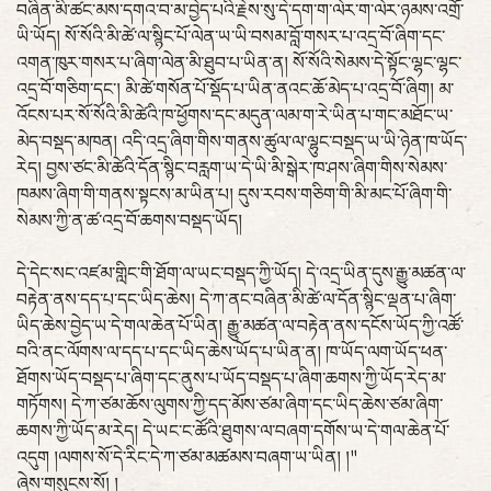
བཞིན་མི་ཚང་མས་དགའ་བ་མ་བྱེད་པའི་རྗེས་སུ་དེ་དག་ག་ལེར་ག་ལེར་ཉམས་འགྲོ་
ཡི་ཡོད། སོ་སོའི་མི་ཚེ་ལ་སྙིང་པོ་ལེན་ཡ་ཡི་བསམ་བློ་གསར་པ་འདྲ་བོ་ཞིག་དང་
འགན་ཁུར་གསར་པ་ཞིག་ལེན་མི་ཐུབ་པ་ཡིན་ན། སོ་སོའི་སེམས་དེ་སྟོང་ལྷང་ལྷང་
འདྲ་བོ་གཅིག་དང་། མི་ཚེ་གསོན་པོ་སྡོད་པ་ཡིན་ནའང་ཆོ་མེད་པ་འདྲ་བོ་ཞིག། མ་
འོངས་པར་སོ་སོའི་མི་ཚེའི་ཁ་ཕྱོགས་དང་མདུན་ལམ་ག་རེ་ཡིན་པ་གང་མཐོང་ཡ་
མེད་བསྡད་མཁན། འདི་འདྲ་ཞིག་གིས་གནས་ཚུལ་ལ་ལྷུང་བསྡད་ཡ་ཡི་ཉེན་ཁ་ཡོད་
རེད། བྱས་ཙང་མི་ཚེའི་དོན་སྙིང་བརླག་ཡ་དེ་ཡི་མི་སྒེར་ཁ་ཤས་ཞིག་གིས་སེམས་
ཁམས་ཞིག་གི་གནས་སྟངས་མ་ཡིན་པ། དུས་རབས་གཅིག་གི་མི་མང་པོ་ཞིག་གི་
སེམས་ཀྱི་ན་ཚ་འདྲ་བོ་ཆགས་བསྡད་ཡོད།
དེ་དེང་སང་འཛམ་གླིང་གི་ཐོག་ལ་ཡང་བསྡད་ཀྱི་ཡོད། དེ་འདྲ་ཡིན་དུས་རྒྱུ་མཚན་ལ་
བརྟེན་ནས་དད་པ་དང་ཡིད་ཆེས། དེ་ཀ་ནང་བཞིན་མི་ཚེ་ལ་དོན་སྙིང་ལྡན་པ་ཞིག་
ཡིད་ཆེས་བྱེད་ཡ་དེ་གལ་ཆེན་པོ་ཡིན། རྒྱུ་མཚན་ལ་བརྟེན་ནས་དངོས་ཡོད་ཀྱི་འཚོ་
བའི་ནང་ལོགས་ལ་དད་པ་དང་ཡིད་ཆེས་ཡོད་པ་ཡིན་ན། ཁ་ཡོད་ལག་ཡོད་ཕན་
ཐོགས་ཡོད་བསྡད་པ་ཞིག་དང་ནུས་པ་ཡོད་བསྡད་པ་ཞིག་ཆགས་ཀྱི་ཡོད་རེད་མ་
གཏོགས། དེ་ཀ་ཙམ་ཆོས་ལུགས་ཀྱི་དད་མོས་ཙམ་ཞིག་དང་ཡིད་ཆེས་ཙམ་ཞིག་
ཆགས་ཀྱི་ཡོད་མ་རེད། དེ་ཡང་ང་ཚོའི་ཐུགས་ལ་བཞག་དགོས་ཡ་དེ་གལ་ཆེན་པོ་
འདུག །ལགས་སོ་དེ་རིང་དེ་ཀ་ཙམ་མཚམས་བཞག་ཡ་ཡིན། །"
ཞེས་གསུངས་སོ། །