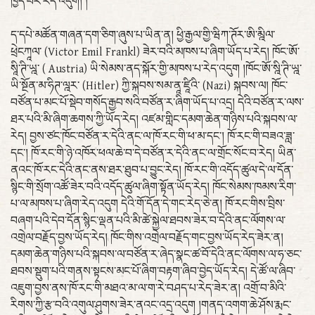
ཁྱད་པར་རེད་འདུག། །
ད་དཔེ་མཚོན་གཞན་དག་ཅིག་ཞུས་པ་ཡིན་ན། ཕྱི་རྒྱལ་གྱི་ཝིཀ་ཊོར་ཨི་མྰིལ་
ཕྲེངཀཱལ་ (Victor Emil Frankl) ཟེར་བའི་མཁས་པ་ཞིག་ཡོད་པ་རེད། ཁོང་ཨོ་
སཱི་ཊི་ཡྰ་ ( Austria) ཡི་སེམས་ནད་སྐོར་གྱི་མཁས་པ་རེད་འདུག །ཁོང་ཨོ་སྰི་ཊི་ཡྰ་
ཡི་སྔོན་མ་ཧིཊ་ལྰར་ (Hitler) ཀྱི་སྐབས་སམ་ནཱ་ཛཱིའི་ (Nazi) སྐབས་ལ། ཁོང་
བཙོན་པ་མང་པོ་སྡེབ་གསོད་རྒྱབ་སའི་བཙོན་ར་ཞིག་ཡོད་པ་འདྲ། དེའི་བཙོན་ར་ལས་
ཐར་པའི་མི་ཞིག་ཆགས་ཀྱི་ཡོད་རེད། འཛམ་གླིང་དམག་ཆེན་གཉིས་པའི་སྐབས་ལ་
རེད། བྱས་ཙང་ཁོང་བཙོན་ར་དེའི་ནང་ལ་ཁོ་རང་གི་ཕ་མ་དང་། ཁོ་རང་གི་བཟའ་ཟླ་
དང་། ཁོ་རང་གི་ཉེ་འཁོར་ཕལ་ཆེ་བ་དེ་བཙོན་ར་དེའི་ནང་ལ་གྲོང་སོང་བ་རེད། ཡིན་
ནའང་ཁོ་རང་དེའི་ནང་ནས་ཐར་ཐུབ་པ་བྱུང་རེད། ཁོ་རང་གི་འདོད་ཚུལ་དེ་ལ་དོན་
སྙིང་གི་སྲོག་འཚོ་ཟེར་བའི་འདོད་ཚུལ་ཞིག་སྟོན་ཡོད་རེད། ཁོང་སེམས་ཁམས་རིག་
པ་ལ་མཁས་པ་ཞིག་རེད་འདུག དེའི་གོ་དོན་དེ་གང་རེད་ཅེ་ན། ཁོ་རང་གིས་བྲིས་
བཞག་པའི་དེབ་དོན་སྙིང་ལྡན་པའི་མི་ཚེ་སྐྱེལ་ཐབས་ཟེར་བ་དེའི་ནང་ལོགས་ལ་
འགྲེལ་བརྗོད་བྱས་ཡོད་རེད། ཁོང་གིས་འགྲེལ་བརྗོད་གང་བྱས་ཡོད་རེད་ཟེར་ན།
དམག་ཆེན་གཉིས་པའི་སྐབས་ལ་བཙོན་ར་ཞེད་སྣང་ཚ་བོ་དེའི་ནང་ལོགས་ལ་ཧ་ཅང་
ཐབས་སྡུག་པའི་གནས་སྟངས་མང་པོ་ཞིག་བརྟག་ཞིབ་བྱེད་ཡོད་རེད། དེ་ཚོ་ལ་ཞིབ་
འཇུག་བྱས་ནས་ཁོ་རང་གི་མཐའ་མ་ལ་ག་རེ་བཤད་པ་རེད་ཟེར་ན། འགྲོ་བ་མིའི་
རིགས་ཀྱི་རྩ་བའི་འགུལ་ཤུགས་ཟེར་ནའང་འདྲ་འདུག །གནད་འགག་ཆེ་ཤོས་རྨང་