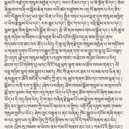
སྒམ་པོ་ལ་རྗེ་དུས་གསུམ་མཁྱེན་པ་དང་། འབའ་རོམ་པ་དང་། ཡ་ཟི་སྔོན་མོ་དང་། ཟིམ་
ཞི་རྒྱལ་བ་བཞི་ལ་སྒོམ་ཆེན་བཟང་བའི་ཚད་བཙུགས་ས་འདྲ་བོ་ཆགས་པ་རེད་ཟེར་
བའི་ལོ་རྒྱུས་དེ་འདྲ་ཡང་བྱུང་ཡིན་པ་རེད། སྤྱིར་བཏང་དཔལ་ལྡན་དུས་གསུམ་མཁྱེན་
པ་ཡིས་རྗེ་སྒམ་པོ་པ་དང་། རས་ཆུང་པ་དང་། གླིང་ཀ་བ་དང་། འབྲི་སྒོམ་རས་པ་དང་།
ལྕམ་ལྷན་ཅིག་སྐྱེས་པའི་སྒྲོན་མེ་དང་། རྩེ་མོ་ནམ་མཁའ་གསལ་སྒྲོན་དང་། དགེ་ཚུལ་
སྤུན་གཉིས་ལ་སོགས་པ་རྗེ་བཙུན་མི་ལའི་དངོས་སློབ་བདུན་ཙམ་གྱི་དྲུང་ནས་
གདམས་ངག་ཚང་བར་ནོད་པ་རེད། དེ་ལྟ་བུ་ཞིག་རྗེ་དུས་གསུམ་མཁྱེན་པ་མ་གཏོགས་
པ་གཞན་དྭགས་པོ་བཀའ་བརྒྱུད་ཀྱི་བླ་མ་གཞན་དག་ལ་མ་བྱུང་བ་ལྟ་བུ་ཡོང་བསྡད་
ཀྱི་འདུག །རྗེ་དུས་གསུམ་མཁྱེན་པ་དབུས་གཙང་ལ་ཐེངས་གཉིས་ཕེབས་པ་རེད།
ཐེངས་དང་པོ་གཅིག་པུ་ལའང་ལོ་ངོ་བཅུ་ཕྲག་ལྷག་ཙམ་ལ་ཐོས་བསམ་གནང་། ལོ་
བཅུ་གཉིས་ལྷག་ཙམ་སྒྲུབ་པ་མཛད། ཁོང་གི་རྣམ་པར་ཐར་པ་ལ་མཇལ་བ་ཡིན་ན།
ནམ་རྒྱུན་ང་ཚོའི་མངོན་པ་མཛོད་ཀྱི་ནང་ལ། ཚུལ་གནས་ཐོས་དང་བསམ་ལྡན་པ། །
སྒོམ་པ་ལ་ནི་རབ་ཏུ་སྦྱོར། །ཞེས་པ་བཞིན། ཐོས་བསམ་སྒོམ་གསུམ་ཡ་མ་བྲལ་བའི་
སྒོ་ནས་ཉམས་ལེན་གང་འདྲ་གནང་ཡོད་པ་དེའི་ཁྱད་ཆོས་གསལ་པོ་ཞིག་མཇལ་ཡ་
ཡོད་པ་དེ་འདྲ་ཞིག་རེད། དེ་ག་ནང་བཞིན་རྗེ་སྒམ་པོ་པས་རྗེ་དུུས་གསུམ་མཁྱེན་པ་ལ་
ཁྱོད་རང་སྒྲུབ་པ་ཁམས་ཀྱི་ཀམ་པོ་གངས་ར་ལ་གྱིས། འགྲོ་དོན་དབུས་གཙང་ཁམས་
གསུམ་ཁྱབ་པ་ཡོང་། ཞེས་ལུང་བསྟན་པ་ནང་བཞིན། ཁོང་སྒྲུབ་པ་དངོས་གཞི་གནང་
ས་དང་ལྷག་པར་དུ་ཆོས་ཉིད་ཀྱི་དོན་རྟོགས་ས་འདྲ་བོ་དེ་ཀམ་པོ་གནས་ནང་རེད་
འདུག །ཕྱིས་སུ་ཁམས་ལ་ཕེབས་ནས་ཀམ་པོ་གནས་ནང་དང་། ཀམ་པོ་རི་གླིང་དང་།