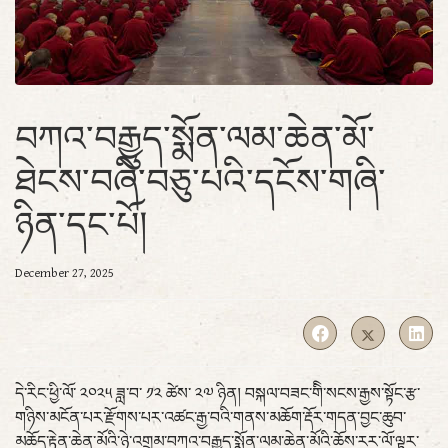
བཀའ་བརྒྱུད་སྨོན་ལམ་ཆེན་མོ་
ཐེངས་བཞི་བཅུ་པའི་དངོས་གཞི་
ཉིན་དང་པོ།
December 27, 2025
དེ་རིང་ཕྱི་ལོ་ ༢༠༢༥ ཟླ་བ་ ༡༢ ཚེས་ ༢༧ ཉིན། བསྐལ་བཟང་གིི་སངས་རྒྱས་སྟོང་རྩ་
གཉིས་མངོན་པར་རྫོགས་པར་འཚང་རྒྱ་བའི་གནས་མཆོག་རྡོར་གདན་བྱང་ཆུབ་
མཆོད་རྟེན་ཆེན་མོའི་ཉེ་འགྲམ་བཀའ་བརྒྱུད་སྨོན་ལམ་ཆེན་མོའི་ཆོས་རར་ལོ་ལྟར་