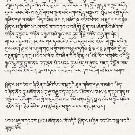
༧རྒྱལ་དབང་ཡིད་བཞིན་ནོར་བུའི་བཀའ་དགོངས་བཞིན་སྤྱོད་རྒྱུད་རྣམ་སྣང་མངོན་
བྱང་གི་དབང་ཡོངས་སུ་རྫོགས་པ་སྩལ་བའི་བཀའ་དྲིན་བསྐྱངས། སྨོན་ལམ་གྱི་དངོས་
གཞིར་༧རྒྱལ་མཆོག་ཡིད་བཞིན་ནོར་བུ་མཆོག་སྐུ་དངོས་ཕེབས་མ་ཐུབ་པར་བརྟེན་
སྨོན་ལམ་གྱི་ཚོགས་པས་གསོལ་བ་བཏབ་པ་བཞིན། སྨོན་ལམ་ཆེན་མོའི་ཚོགས་
མགོན་དུ་སྐྱབས་མགོན་༧རྒྱལ་བའི་རྒྱལ་ཚབ་དྲུང་གོ་ཤྲི་མཆོག་བཞུགས་ཤིང་།
གཞན་༧སྐྱབས་རྗེ་ཟུར་མང་གར་དབང་རིན་པོ་ཆེ་དབུས་པའི་མཆོག་གི་སྤྲུལ་པའི་སྐུ་
དུ་མ་དང་། རྒྱ་བལ་འབྲུག་གསུམ་གྱི་བཀའ་བརྒྱུད་དགོན་སྡེ་ལྔ་བཅུ་ལྷག་ཙམ་གྱི་གྲྭ་
བཙུན་སྟོང་ཕྲག་དུ་མ་ཕེབས་ཡོད། དེ་བཞིན་རི་བོ་ཧི་མཱ་ལ་ཡི་མི་རིགས་གཙོས་པའི་ཕྱི་
རྒྱལ་ཡུལ་གྲུ་དུ་མ་ནས་དད་ལྡན་མི་དམངས་དུ་མ་མཉམ་ཞུགས་མཛད་དེ་སྨོན་ལམ་
ཆེན་མོ་འདི་ཆེས་བྱིན་རླབས་དང་གཟི་བརྗིད་ཀྱི་ངང་ནས་འཚོག་བཞིན་པ་ལགས།
སྨོན་ལམ་དངོས་གཞི་ཉིན་བཞིའི་རིང་ལ་སྔ་དྲོའི་ཐུན་གཅིག་༧རྒྱལ་མཆོག་ཡིད་
བཞིན་ནོར་བུ་མཆོག་ནས་དྲྭ་རྒྱ་བརྒྱུད་དེ་འདུས་པ་ཡོངས་ལ་དཔལ་ལྡན་དུས་གསུམ་
མཁྱེན་པའི་ཚོགས་ཆོས་ཀྱི་གསུང་ཆོས་ཟབ་མོའི་བཀའ་དྲིན་བླ་ན་མེད་པ་སྐྱོང་བཞིན་
མཆིས་སོ། ། ཉིན་དེའི་གནས་ཚུལ་སྙིང་བསྡུས་གངས་ལ་ཉི་ཤར་ནས།
༧དཔལ་རྒྱལ་དབང་ཀརྨ་པ་མཆོག་ནས་ལོ་འདིའི་སྨོན་ལམ་ཉིན་དང་པོར་བསྩལ་བའི་
གསུང་ཆོས།