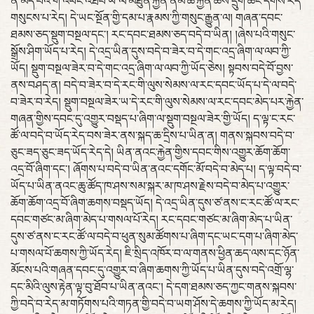
ན་མེད་པའི་གོ་འཕང་འཐོབ་ཡ་ལ་མཐུན་རྐྱེན་ནམ་ཆ་རྐྱེན་ཆོས་དྲུག་ཚང་དགོས་རེད་
གསུངས་པ་རེད། དེ་ཡང་སྔོན་གྱི་དམ་པ་རྣམས་ཀྱི་གསུང་རྒྱུན་ལ། གཞན་དབང་
ཐམས་ཅད་སྡུག་བསྔལ་དང་། རང་དབང་ཐམས་ཅད་བདེ་བ་ཡིན། །ཞེས་པའི་གསུང་
སྒྲོས་ཤིག་ཡོད་པ་རེད། དེ་འདྲ་ཡིན་དུས་བདེ་བ་ཟེར་བ་དེ་གང་འདྲ་ཞིག་ལ་ལབ་ཀྱི་
ཡོད། སྡུག་བསྔལ་ཟེར་བ་དེ་གང་འདྲ་ཞིག་ལ་ལབ་ཀྱི་ཡོད་ཅེས། སྟབས་བདེ་བོ་བྱས་
ནས་བཤད་ན། བདེ་བ་ཟེར་བ་དེ་རང་གི་ལུས་སེམས་ལ་རང་དབང་ཡོད་པ་དེ་ལ་བདེ་
བ་ཟེར་བ་རེད། སྡུག་བསྔལ་ཟེར་ཡ་དེ་རང་གི་ལུས་སེམས་ལ་རང་དབང་མེད་པར་རྐྱེན་
གཞན་གྱིས་དབང་དུ་འགྱུར་བསྡད་པ་ཞིག་ལ་སྡུག་བསྔལ་ཟེར་གྱི་ཡོད། ད་ལྟ་ང་རང་
ཚོ་ལ་བདེ་བ་ཡོད་རེད་བས་ཟེར་ནས་སྐད་ཆ་དྲིས་པ་ཡིན་ན། གནས་སྐབས་བདེ་བ་
ཅུང་ཟད་ཅུང་ཟད་ཡོད་རེད་དེ། ཡིན་ནའང་རྐྱེན་གྱིས་དབང་གིས་འགྱུར་ཆོག་ཆོག་
འདྲ་བོ་ཞིག་དང་། ཞོགས་པ་བདེ་བ་ཡིན་ནའང་དགོང་མོ་བདེ་བ་མེད་པ། ད་ལྟ་བདེ་བ་
ཡོད་པ་ཡིན་ནའང་ཆུ་ཚོད་ཁ་ཤས་སམ་སྐར་མ་ཁ་ཤས་རྗེས་བདེ་བ་མེད་པ་འགྱུར་
ཆོག་ཆོག་འདྲ་བོ་ཞིག་ཆགས་བསྡད་ཡོད། དེ་འདྲ་ཡིན་དུས་ཙ་ནས་ང་རང་ཚོ་ལ་རང་
དབང་གཙང་མ་ཞིག་མེད་པ་གསལ་པོ་རེད། རང་དབང་གཙང་མ་ཞིག་མེད་པ་ཡིན་
དུས་ཙ་ནས་ང་རང་ཚོ་ལ་བདེ་བ་ཕུན་སུམ་ཚོགས་པ་ཞིག་དང་ཡང་དག་པ་ཞིག་མེད་
པ་གསལ་པོ་ཆགས་ཀྱི་ཡོད་རེད། ཇི་སྲིད་འཁོར་བ་ལ་གནས་ཕྱིན་ཆད་ལས་དང་ཉོན་
མོངས་པའི་གཞན་དབང་དུ་འགྱུར་བ་ཞིག་ཆགས་ཀྱི་ཡོད་པ་ཡིན་དུས་བདེ་འགྲོ་ལྷ་
དང་མིའི་ལུས་རྟེན་ལྟ་བུ་ཐོབ་པ་ཡིན་ནའང་། དེ་དག་ཐམས་ཅད་ཀྱང་གནས་སྐབས་
ཀྱི་བདེ་བ་རེད་མ་གཏོགས་པའི་གཏན་གྱི་བདེ་བ་ཡག་ཤོས་དེ་ཆགས་ཀྱི་ཡོད་མ་རེད།