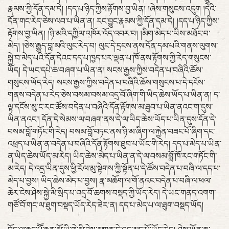
རྣམས་ཀྱི་དོན་དམ་དེ། །དད་པ་ཉིད་ཀྱིས་རྟོགས་བྱ་ཡིན། །ཞེས་གསུངས་འདུག །དེའི་
དོན་གང་རེད་ཅེས་ལབ་པ་ཡིན་ན། རང་བྱུང་རྣམས་ཀྱི་དོན་དམ་དེ། །དད་པ་ཉིད་ཀྱིས་
རྟོགས་བྱ་ཡིན། །ཉི་མའི་དཀྱིལ་འཁོར་འོད་འབར་བ། །མིག་མེད་པ་ཡིས་མཐོང་བ་
མེད། །ཅེས་རྒྱུད་བླ་མའི་ལུང་རེད་བ། ལུང་དེ་དྲངས་ནས་དོན་དམ་པའི་གནས་ལུགས་
སྐྱེ་བ་མེད་པའི་དོན་དེའང་དད་པ་ཁྱད་པར་ལྡན་པ་ཁོ་ནས་རྟོགས་ཀྱི་རེད་གསུངས་
ཡོད། དེ་ཡང་དཔེ་ཆ་བཞག་པ་ཡིན་ན། སངས་རྒྱས་ཀྱིས་བདེན་པ་བཞིའི་ཆོས་
གསུངས་ཡོད་རེད། སངས་རྒྱས་ཀྱིས་བདེན་པ་བཞིའི་ཆོས་གསུངས་པ་དེ་དངོས་
གནས་བདེན་པ་རེད་ཅེས་བསམ་བསམ་འདྲ་བོ་ཞིག་གི་ཡིད་ཆེས་ཡོད་པ་ཡིན་ན། ད་
ལྟ་དངོས་སུ་ང་རང་ཚོས་བདེན་པ་བཞིའི་དོན་རྟོགས་མ་ཐུབ་པ་ཡིན་ནའང་ག་དུས་
ཡིན་ནའང་། དོན་དེ་སེམས་ལ་བཞག་ནས་དེ་ལ་ཡིད་ཆེས་ཡོད་པ་ཡིན་དུས་དོན་དེ་
བསམ་བློ་གཏོང་གི་རེད། བསམ་བློ་བཏང་ནས་ཉི་མ་ཞིག་ལ་རྐྱེན་བཟང་པོ་ཞིག་དང་
འཕྲད་པ་ཡིན་ན་བདེན་པ་བཞིའི་དོན་རྟོགས་ཐུབ་པ་ཡོང་གི་རེད། དད་པ་མེད་པ་ཡིན་
ན་ཡིད་ཆེས་ཡོད་མ་རེད། ཡིད་ཆེས་མེད་པ་ཡིན་ན་དེ་ལ་བསམ་བློ་ཁོ་རང་གཏོང་གི་
མ་རེད། དེ་འདྲ་ཡིན་དུས་ཕྱི་རོལ་མུ་སྟེགས་ཀྱི་སྟོན་པ་དེ་ཚོས་བདེན་པ་བཞི་ལ་དད་པ་
མེད་པ་བྱས། ཡིད་ཆེས་མེད་པ་བྱས། རྣ་མཆོག་ལ་གོ་ནའང་བདེན་པ་བཞི་ལ་ཕལ་
ཆེར་ངེས་ཤེས་སྐྱེ་མི་སྲིད་པ་འདྲ་བོ་ཆགས་བསྡད་ཀྱི་ཡོད་རེད། དེ་ཡང་གནད་འགག་
གཙོ་བོ་གང་ལ་ཐུག་བསྡད་ཡོད་རེད་ཟེར་ན། དད་པ་མེད་པ་ལ་ཐུག་བསྡད་ཡོད།