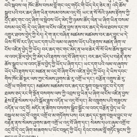
བའི་སྐབས་ལ། ཁོང་ཚོས་བསམ་བློ་གང་འདྲ་གཏོང་གི་ཡོད་རེད་ཟེར་ན། འདི་ཆོས་
སྒྲུབ་པའི་བར་ཆད་ཞིག་ཡིན་བསམ་བསམ་འདྲ་བོ། ཡང་ན་སོ་སོའི་ཉམས་རྟོགས་ཀྱི་
དྲོད་ཚད་གང་འདྲ་ཞིག་ལ་སླེབས་ཡོད་མེད་ཀྱི་ཉམས་ཚོད་ལེན་ཡ་ཞིག་ཡིན་བསམ་
བསམ་འདྲ་བོ། དེ་འདྲ་ཞིག་ལ་ངོས་འཛིན་བྱས་ནས་བར་ཆད་དེ་སེལ་ཐབས་དང་ཁ་
འགྱུར་ཐབས་བྱེད་ཀྱི་རེད། དེ་ག་ནང་བཞིན་མཚམས་མཚམས་བར་ཆད་བྱུང་ཡ་དེ་
ཡིས་སོ་སོ་རང་ཉིད་ཡང་དག་པའི་ལམ་ལ་ཞུགས་ཡོད་པའི་རྟགས་མཚན་ཞིག་ལ་
ངོས་འཛིན་བྱེད་ཀྱི་ཡོད། བར་ཆད་གང་གང་མེད་ན་ཕལ་ཆེར་སོ་སོ་ཡིས་ཆོས་སྒྲུབ་ཡ་
ལ་འབད་རྩོལ་བྱེད་ཀྱི་མེད་པའི་རྟགས་འདྲ་བོ་ཞིག་དང་། བར་ཆད་ཡོད་པ་བརྟེན་ནས་
ཆོས་སྒྲུབ་པ་ལ་འབད་རྩོལ་བྱེད་ཀྱི་ཡོད་པ་ཞིག་དང་། ཡང་དག་པའི་ལམ་ལ་ཞུགས་
ཡོད་པའི་རྟགས་དང་མཚན་མ་འདྲ་བོ་ཞིག་ངོས་འཛིན་བྱེད་ཀྱི་ཡོད། དེ་ཡིས་དབང་
གིས་ཁོང་ཚོ་སྔར་ལས་ཀྱང་སེམས་ཤུགས་ཆེ་རུ་འགྲོ་ཡ་དང་། བརྩོན་འགྲུས་ཆེ་རུ་
འགྲོ་ཡ་གཅིག་དང་། མཚམས་མཚམས་བར་ཆད་དང་སྡུག་བསྔལ་བྱུང་བ་དེ་དག་
ཐམས་ཅད་རང་གི་སྔོན་བསགས་ལས་ཀྱི་འབྲས་བུ་ཡིན་པ་ཞིག་ལ་ངོས་འཛིན་བྱས་
རྗེས་རྡོ་རྗེ་སེམས་དཔའི་སྒོམ་ཟླས་འདོན་ཡ་འདྲ་བོ་དང་། མི་འཁྲུགས་པའི་གཟུངས་
འདོན་ཡ་འདྲ་བོ། མདོར་ན་ཚོགས་བསགས་སྒྲིབ་སྦྱོང་ལ་འབད་བརྩོན་བྱེད་ཡ་ཡི་
བསྐུལ་མ་འདྲ་བོ་འགྱུར་འགྲོ་བ་མ་གཏོགས་པས། བར་ཆད་དང་སྡུག་བསྔལ་བྱུང་བ་ལ་
བརྟེན་ནས་སེམས་ཤུགས་ཆག་འགྲོ་ཡ་འདྲ་བོ་ཞིག་དང་། སེམས་དཔའ་ཞུམ་འགྲོ་བ་
འདྲ་བོ་དེ་འདྲ་ཞིག་མ་ཆགས་པ་ཡོང་བསྡད་ཀྱི་ཡོད། དེའང་བསམ་བློ་གཏོང་སྟངས་ཀྱི་