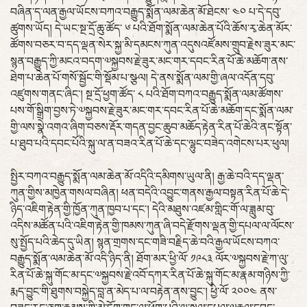
བཞིན་ད་ལན་རྒྱལ་ཡོངས་བཀའ་བརྒྱུད་སྨོན་ལམ་ཆེན་མོ་ཐེངས་ ༤༠ པ་དེ་དབུ་
ཚུགས་ཡོད། དེ་ཡང་སྔ་དྲོ་ཆུ་ཚོད་ ༦ པའི་ཐོག་སྨོན་ལམ་ཆེན་པོའི་ཆོས་རྭ་ཆེན་མོར་
ཚོགས་བཅར་བ་དད་ལྡན་སེར་སྐྱ་མི་དམངས་ཀུན་འདུསའཛོམས་གྲུབ་རྗེས་ཟུར་མང་
སྙན་བརྒྱུད་ཀྱི་མངའ་བདག་༧སྐྱབས་རྗེ་ཟུར་མང་གར་དབང་རིན་པོ་ཆེ་མཆོག་ནས་
ཐེག་པ་ཆེན་པོ་གསོ་སྦྱོང་གི་སྡོམ་པ་སྩལ། དེ་ནས་སྨོན་ལམ་གྱི་ཞལ་འདོན་དབུ་
འཛུགས་གནང་ཞིང་། སྔ་དྲོ་ཕྱག་ཚོད་ ༨ པའི་ཐོག་བཀའ་བརྒྱུད་སྨོན་ལམ་ཚོགས་
པས་གོ་སྒྲིག་བྱས་ཏེ་༧སྐྱབས་རྗེ་ཟུར་མང་གར་དབང་རིན་པོ་ཆེ་མཆོག་དང་སྨོན་ལམ་
གྱི་ལས་སྣེ་འགའ་ཞིག་བཅས་རྡོར་གདན་བྱང་ཆུབ་མཆོད་རྟེན་རིན་པོ་ཆེའི་ནང་སྟོན་
པ་ཐུབ་པའི་དབང་པོའི་སྐུ་ལ་ན་བཟའ་རིན་པོ་ཆེ་དང་ལྷུང་བཟེད་འགེངས་པར་ཕུལ།
སྤྱིར་བཀའ་བརྒྱུད་སྨོན་ལམ་ཆེན་མོ་འདིའི་དམིགས་ཡུལ་ནི། རྒྱ་ཆེ་བའི་དད་ལྡན་
ཀུན་གྱིས་མཁྱེན་གསལ་བཞིན། ཕན་བདེའི་འབྱུང་གནས་རྒྱལ་བསྟན་རིན་པོ་ཆེ་དེ་
ཉིད་འཇིག་རྟེན་གྱི་ཁྱོན་ཀུན་ཁྱབ་པ་དང་། དེའི་མཐུས་འཛམ་གླིང་གོ་ལ་ཟླུམ་བུ་
འདིས་མཚོན་པའི་འཇིག་རྟེན་གྱི་ཁམས་ཀུན་ཞི་བདེ་རྫོགས་ལྡན་གྱི་དཔལ་ལ་ལོངས་
སུ་སྤྱོད་པའི་ཆེད་དུ་ཡིན། སྙན་གྲགས་དང་གཟི་བརྗིད་ཆེ་བའི་རྒྱལ་ཡོངས་བཀའ་
བརྒྱུད་སྨོན་ལམ་ཆེན་མོ་འདི་ཉིད་ནི། ཐོག་མར་ཕྱི་ལོ་ ༡༩༨༣ ལོར་༧སྐྱབས་རྗེ་ཀ་ལུ་
རིན་པོ་ཆེ་སྐུ་གོང་མ་དང་༧སྐྱབས་རྗེ་འབོ་དཀར་རིན་པོ་ཆེ་སྐུ་གོང་མ་རྣམ་གཉིས་ཀྱི་
རྨད་བྱུང་གི་ཐུགས་བསྐྱེད་བླ་ན་མེད་པ་ལ་བརྟེན་ནས་བྱུང་། ཕྱི་ལོ་ ༢༠༠༤ ནས་