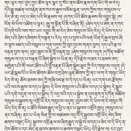
གང་ལྟར་གང་བྱེད་ཀྱང་ཆོས་ལྟར་སྣང་དུ་སོང་ནས་ཆོས་རྣམ་དག་ཡོང་གི་མ་རེད།
དེའི་རྒྱུ་མཚན་ལ་བརྟེན་ནས་སངས་རྒྱས་བཅོམ་ལྡན་འདས་ཀྱིས་གང་གསུངས་པ་
རེད་ཅེ་ན། དད་པ་མེད་པའི་མི་རྣམས་ལ། །དཀར་པོའི་ཆོས་རྣམས་མི་འབྱུང་སྟེ། །ས་
བོན་མེ་ཡིས་འཚིག་པ་ལྟར། །མྱུ་གུ་སྔོན་པོ་ཇི་བཞིན་ནོ། །ཞེས་དད་པ་མེད་ན་དཀར་
པོ་དགེ་བའི་ལས་གང་ཡང་འབྱུང་གི་མ་རེད་ཅེས་གསུངས་ཡོད་རེད། དེ་ཡིས་དད་པ་
མེད་པའི་ཉེས་དམིགས་དེ་བསྟན་པ་རེད། དད་པ་བྱས་པའི་ཕན་ཡོན་དེ་རྒྱལ་སྲས་ཞི་
བ་ལྷས་མཛད་པའི་བསླབ་པ་ཀུན་བཏུས་ཀྱི་ལུང་དྲངས་གནང་བྱས། དད་པའི་རྩ་བ་
བརྟན་བྱས་ནས། །བྱང་ཆུབ་ལ་ནི་བློ་བརྟན་བྱ། །ཞེས་གསུངས་འདུག །དཀོན་མཆོག་
གསུམ་ལ་དད་པ་བརྟན་པོ་ཞིག་སྐྱེས་པ་ཡིན་ན། དེའི་རྗེས་ལ་ཐར་པ་ཐམས་ཅད་
མཁྱེན་པའི་གོ་འཕང་ཐོབ་པའི་བློ་བརྟན་པོ་ཞིག་སྐྱེས་ཐུབ་ཀྱི་རེད་གསུངས་འདུག །དེ་
ཡང་རྗེ་སྒམ་པོ་པ་ཡིས་ཚོགས་ཆོས་བཀྲ་ཤིས་ཕུན་ཚོགས་ཀྱི་ནང་ལ་ག་རེ་གསུང་ཡོད་
རེད་ཅེ་ན། ཆོས་ཐམས་ཅད་ཀྱི་གཞིའམ་རྩ་བ་དེ་དད་པ་ཡིན། ཡང་དག་པར་རྫོགས་
པའི་སངས་རྒྱས་ལ་དད་པ་སྐྱེས། དེ་ཡིས་གསུངས་པའི་ཆོས་ལ་དད་པ་སྐྱེས། དེ་སྒྲུབ་
པའི་དགེ་འདུན་ལ་དད་པ་སྐྱེས། དེ་འདྲ་བའི་དད་པ་སྐྱེས་ན་དུས་རྟག་ཏུ་དཀོན་མཆོག་
གསུམ་ལ་སྐྱབས་སུ་འགྲོ་ཡི་རེད་གསུངས་འདུག། །བྱས་ཙང་དེ་ཡིས་ག་རེ་གསུང་གི་
ཡོད་རེད་ཅེ་ན། ང་ཚོའི་སེམས་རྒྱུད་ལ་ཕྱི་པ་ནང་པ་སྐྱབས་འགྲོའི་ཁྱད། །གསུངས་པ་
ནང་བཞིན། ནང་པ་ཡིན་མིན་གྱི་ས་མཚམས་འདྲ་བོ་དེ་སྐྱབས་འགྲོ་ཡོད་མེད་ཅིག་
ཆགས་བསྡད་ཡོད། སྐྱབས་འགྲོ་རྣལ་མ་ཞིག་རྒྱུད་ལ་སྐྱེ་བ་ལ་དད་པ་ཟེར་བ་དེ་ཡོད་ན་
དེས་ཆོག་པ་དང་མེད་ན་ཐབས་ཆགས་པ་ཆགས་བསྡད་ཡོད། དེའི་རྗེས་ལ། རང་བྱུང་