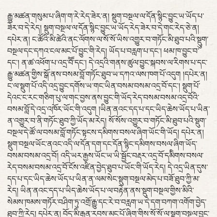
རྒྱུ་མཚན་གསུམ་པ་ཞིག་ག་རེ་རེད་ཟེར་ན། སྡུག་བསྔལ་ལ་དོན་སྙིང་བྱུང་ཡ་ཡོད་པ་
ཟེར་བ་དེ་རེད། སྡུག་བསྔལ་ལ་དོན་སྙིང་བྱུང་ཡ་ཡོད་རེད་ཟེར་བ་དེ་གང་རེད་ཅེ་ན།
དཔེར་ན། ང་ཚོའི་མི་ཚེའི་ནང་ལོགས་ལ་སོ་སོ་ཡིས་འགྱུར་བ་གཏོང་མི་ཐུབ་པའི་སྡུུག་
བསྔལ་དང་དཀའ་ངལ་མང་པོ་བྱུང་གི་རེད། ཡོད་པ་བརླག་པ་དང་། ཕམ་ཁ་བྱུང་བ་
དང་། ན་ཚ་འཕོག་པ་འདྲ་བོོ་དང་། དེ་འདྲའི་གནས་ཚུལ་བྱུང་སྐབས་ལ་རིགས་པ་དང་
རྒྱུ་མཚན་གྱིས་སྒོ་ནས་བསམ་བློ་གཏོང་ཐུབ་ཡ་དཀའ་ལས་ཁག་པོ་འདུག །དཔེར་ན།
ང་ལ་སྡུག་པོ་འདི་འདྲ་བྱུང་དགོས་ཡ་གང་ཡིན་བསམ་བསམ་འདྲ་བོ་དང་། སྡུག་པོ་
དེའང་ང་རང་གཅིག་པུ་ལ་གང་བྱས་ནས་བྱུང་གི་ཡོད་རེད་བསམ་བསམ་འདྲ་བོའི་
བསམ་བློ་དེ་འདྲ་འཁོར་ཡོང་གི་འདུག །ཡིན་ནའང་དད་པ་དང་ཡིད་ཆེས་ཡོད་པ་ཡིན་
ན་འགྱུར་བ་ནི་གཏོང་ཐུབ་ཀྱི་ཡོད་མ་རེད། སོ་སོས་འགྱུར་བ་གཏོང་མི་ཐུབ་པའི་སྡུག་
བསྔལ་དེ་ཚོ་ལ་བསམ་བློ་གཏོང་སྟངས་དམིགས་བསལ་ཞིག་ཡོང་གི་ཡོད། དཔེར་ན།
སྡུག་བསྔལ་ཡོང་ནའང་འདི་ལ་དོན་དག་དང་དོན་སྙིང་དམིགས་བསལ་ཞིག་ཡོད་
བསམ་བསམ་འདྲ་བོ། འདི་ཡར་རྒྱས་ཡོང་ཡ་ཡི་སྦྱོང་བརྡར་འདྲ་བོ་དམིིགས་བསལ་
རེད་བསམ་བསམ་འདྲ་བོ་ངོས་འཛིན་བྱེད་ཐུབ་པ་ཡོང་གི་ཡོད་རེད། དེ་འདྲ་ཡིན་དུས་
དད་པ་དང་ཡིད་ཆེས་ཡོད་པ་ཡིན་ན་ལམ་སེང་སྡུག་བསྔལ་མེད་པ་བཟོ་ཐུབ་ཀྱི་མ་
རེད། ཡིན་ནའང་དད་པ་ཡིད་ཆེས་ཡོད་པ་ལ་བརྟེན་ནས་སྡུག་བསྔལ་གྱིས་མིའི་
སེམས་ཁམས་གཏོར་བཤིག་ཏུ་འགྲོ་རྒྱུ་དང་རེ་བ་བརླག་ཡ་དེ་དག་བཀག་འགོག་བྱེད་
ཐུབ་ཀྱི་རེད། དཔེར་ན། བོད་མི་རྒན་རབས་མང་པོ་ཞིག་གིས་སོ་སོ་ལ་སྡུག་བསྔལ་བྱུང་