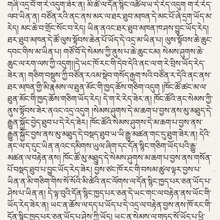
གཞི་འདྲ་བོ་ག་རེ་འདུག་ཟེར་ན། མི་ཚེ་ལ་དོན་སྙིང་འཚོལ་ཡ་དེ་རེད་འདུག ག་རེ་རེད་
ལབ་ཡིན་ན། བཙོན་རའི་ནང་ནས་མར་ལ་ཐར་ཐུབ་མཁན་དེ་མང་པོ་ཞེ་དྲག་ཡོད་མ་
རེད། མང་ཆེ་བ་གྲོང་སོང་བ་རེད། ཡིན་ནའང་ཐར་ཐུབ་མཁན་ཁ་ཤས་བྱུང་ཡོད་རེད།
ཐར་ཐུབ་མཁན་དེ་ཚོ་ལུས་སྟོབས་ཆེན་པོ་ཡོད་དེ་འདྲ་མ་ཡིན་པ། ལུས་སྟོབས་ཆེ་ཆུང་
དབང་གིས་མ་ཡིན་པ། གཙོ་བོ་དེ་སེམས་ཀྱི་ནུས་པ་ཆེ་ཆུང་ངམ། སེམས་ཤུགས་ཆེ་
ཆུང་ལ་རག་ལས་ཀྱི་འདུག།།དེ་ཡང་ཁོ་རང་གི་དེབ་དེའི་ནང་ལ་ག་རེ་བྲིས་ཡོད་རེད་
ཟེར་ན། གཅིག་བསྡུས་ཀྱི་བཙོན་རའམ་སྡེབ་གསོད་རྒྱག་སའི་བཙོན་ར་དེའི་ནང་ནས་
ཐར་མཁན་གྱི་མི་རྣམས་ལ་ཐུན་མོང་གི་ཁྱད་ཆོས་གཅིག་འདུག །ཁོང་ཚོ་ཚང་མ་ལ་
ཐུན་མོང་གི་ཁྱད་ཆོས་གཅིག་ཡོད་རེད། དེ་ག་རེ་རེད་ཟེར་ན། ཁོང་ཚོའི་ནང་སེམས་ཀྱི་
ནུས་སྟོབས་ཟེར་ནའང་འདྲ་འདུག །སེམས་ཤུགས་དེ་མ་ཆག་པ་བྱས་ནས་མུ་མཐུད་དེ་
རྒྱུན་སྐྱོང་བྱེད་ཐུབ་པ་དེ་རེད་ཟེར། ཁོང་ཚོའི་སེམས་ཤུགས་དེ་མ་ཆག་པ་བྱས་ནས་
རྒྱུན་སྐྱོང་བྱས་ནས་མུ་མཐུད་དེ་བསྡད་ཐུབ་ཡ་ཡི་རྒྱུ་མཚན་གང་དུ་ཐུག་ཟེར་ན། དེའི་
ནང་ལ་ད་དུང་ཡིན་ནའང་དམིགས་ཡུལ་ཞིག་དང་དོན་སྙིང་གཅིག་ཡོད་པའི་རྒྱུ་
མཚན་ལ་བརྟེན་ནས། ཁོང་ཚོ་མུ་མཐུུད་དེ་སེམས་ཤུགས་མ་ཆག་པ་བྱས་ནས་གསོན་
པོ་བསྡད་ཐུབ་པ་བྱུང་ཡོད་རེད་ཟེར། བྱས་ཙང་ཁོ་རང་གི་བསམ་ཚུལ་ལྟར་བྱས་པ་
ཡིན་ན་མི་གཅིག་གིས་སོ་སོའི་མི་ཚེའི་ནང་ལོགས་ལ་དོན་སྙིང་ཁྱད་པར་ཅན་ཡོད་པ་
ཤེས་པ་ཡིན་ན། དེ་ལྟ་བུའི་དོན་སྙིང་ཁྱད་པར་ཅན་དེ་ཡང་གང་ལ་བརྟེན་ནས་ཡོང་གི་
ཡོད་རེད་ཟེར་ན། ཡང་ན་ཆོས་ལ་དད་པ་ཡོད་པ་དེ་འདྲ་ལ་བརྟེན་བྱས་ནས་ཁོ་རང་གི་
དོན་སྙིང་ཁྱད་པར་ཅན་ཡོད་པ་ཤེས་ཀྱི་ཡོད། ཡང་ན་སེམས་ལ་གཏད་སོ་ཡོད་པ་ཕྱི་