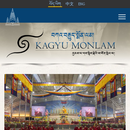
བོད་ཡིག
中文
ENG