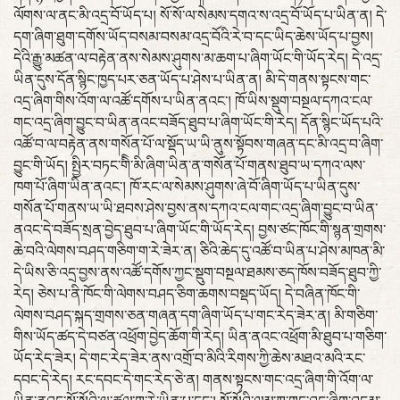
ལོགས་ལ་ནང་མི་འདྲ་བོ་ཡོད་པ། སོ་སོ་ལ་སེམས་དགའ་ས་འདྲ་བོ་ཡོད་པ་ཡིན་ན། དེ་
དག་ཞིག་ཐུག་དགོས་ཡོད་བསམ་བསམ་འདྲ་བོའི་རེ་བ་དང་ཡིད་ཆེས་ཡོད་པ་བྱས།
དེའི་རྒྱུ་མཚན་ལ་བརྟེན་ནས་སེམས་ཤུགས་མ་ཆག་པ་ཞིག་ཡོང་གི་ཡོད་རེད། དེ་འདྲ་
ཡིན་དུས་དོན་སྙིང་ཁྱད་པར་ཅན་ཡོད་པ་ཤེས་པ་ཡིན་ན། མི་དེ་གནས་སྟངས་གང་
འདྲ་ཞིག་གིས་འོག་ལ་འཚོ་དགོས་པ་ཡིན་ནའང་། ཁོ་ཡིས་སྡུག་བསྔལ་དཀའ་ངལ་
གང་འདྲ་ཞིག་བྱུང་བ་ཡིན་ནའང་བཟོད་ཐུབ་པ་ཞིག་ཡོང་གི་རེད། དོན་སྙིང་ཡོད་པའི་
འཚོ་བ་ལ་བརྟེན་ནས་གསོན་པོ་ལ་སྡོད་ཡ་ཡི་ནུས་སྟོབས་གཞན་དང་མི་འདྲ་བ་ཞིག་
བྱུང་གི་ཡོད། སྤྱིར་བཏང་གིི་མི་ཞིག་ཡིན་ན་གསོན་པོ་གནས་ཐུབ་ཡ་དཀའ་ལས་
ཁག་པོ་ཞིག་ཡིན་ནའང་། ཁོ་རང་ལ་སེམས་ཤུགས་ཞེ་བོ་ཞིག་ཡོད་པ་ཡིན་དུས་
གསོན་པོ་གནས་ཡ་ཡི་ཐབས་ཤེས་བྱས་ནས་དཀའ་ངལ་གང་འདྲ་ཞིག་བྱུང་བ་ཡིན་
ནའང་དེ་བཟོད་སྲན་བྱེད་ཐུབ་པ་ཞིག་ཡོང་གི་ཡོད་རེད། བྱས་ཙང་ཁོང་གི་སྙན་གྲགས་
ཆེ་བའི་ལེགས་བཤད་གཅིག་ག་རེ་ཟེར་ན། ཅིའི་ཆེད་དུ་འཚོ་བ་ཡིན་པ་ཤེས་མཁན་མི་
དེ་ཡིས་ཅི་འདྲ་བྱས་ནས་འཚོ་དགོས་ཀྱང་སྡུག་བསྔལ་ཐམས་ཅད་ཁོས་བཟོད་ཐུབ་ཀྱི་
རེད། ཅེས་པ་ནི་ཁོང་གི་ལེགས་བཤད་ཅིག་ཆགས་བསྡད་ཡོད། དེ་བཞིན་ཁོང་གི་
ལེགས་བཤད་སྐད་གྲགས་ཅན་གཞན་དག་ཞིག་ཡོད་པ་གང་རེད་ཟེར་ན། མི་གཅིག་
གིས་ཡོད་ཚད་དེ་བཙན་འཕྲོག་བྱེད་ཆོག་གི་རེད། ཡིན་ནའང་འཕྲོག་མི་ཐུབ་པ་གཅིག་
ཡོད་རེད་ཟེར། དེ་གང་རེད་ཟེར་ནས་འགྲོ་བ་མིའི་རིགས་ཀྱི་ཆེས་མཐའ་མའི་རང་
དབང་དེ་རེད། རང་དབང་དེ་གང་རེད་ཅེ་ན། གནས་སྟངས་གང་འདྲ་ཞིག་གི་འོག་ལ་