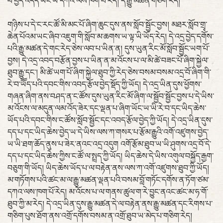
བ་བྱེད་འདོད་ཡོང་ཡ་དཀའ་ལས་ཁག་པོ་རེད། དེ་རྒྱུ་མཚན་གཅིག་རེད།
གཉིས་པ་དེ་ང་རང་ཚོ་མི་མང་པོ་ཞིག་ཆུང་དུས་ནས་སློབ་སྦྱོང་བྱས། མཐར་སློབ་གྲྭ་
ཆེན་པོའམ་ཡང་ཞིབ་འཇུག་གི་སློབ་མ་ཆགས་ཡ་ལྟ་ཡི་ཡོད་རེད། དེ་འདྲ་བྱེད་དགོས་
པའི་རྒྱུ་མཚན་དེ་གང་རེད་ཅེས་ལབ་པ་ཡིན་ན། དུས་ཡུན་རིང་མོ་སློབ་སྦྱོང་ཡག་པོ་
བྱས། དེ་འདྲ་འབད་བརྩོན་བྱས་པ་ཡིན་ན་མ་འོངས་པ་ལ་མི་ཚེ་བཟང་པོ་ཞིག་སྐྱེལ་
ཐུབ་རྒྱུ་དང་། མི་ཚེ་ཡག་པོ་ཞིག་སྐྱེལ་ཐུབ་ཀྱི་རེད་ཅེས་བསམ་བསམ་འདྲ་བོ་ཞིག་གི་
རེ་བ་ཡོོད་པའི་དབང་གིས་འབད་རྩོལ་བྱེད་སྡོད་ཀྱི་ཡོད། དེ་འདྲ་ཡིན་དུས་ཕྱོགས་
གཞན་ཞིག་ནས་བཤད་ན་ང་ཚོས་དུས་ཡུན་རིང་མོ་ཞིག་ལ་སྦྱོབ་སྦྱོང་བྱས་པ་དེ་ཡིས་
མ་འོངས་ལ་མདུན་ལམ་འོད་ཟེར་དང་ལྡན་པ་ཞིག་ཡོང་ཡ་ཡི་རེ་བ་དང་ཡིད་ཆེས་
ཡོད་པའི་དབང་གིས་ང་ཚོས་སློབ་སྦྱོང་དང་འབད་རྩོལ་བྱེད་ཀྱི་ཡོད། དེ་འདྲ་ཡིན་དུས་
དད་པ་དང་ཡིད་ཆེས་བྱེད་ཡ་དེ་ཡིས་ལས་ཀ་གསར་པ་རྩོམ་རྒྱུའི་འགོ་འཛུགས་བྱེད་
ཡ་ཡི་ཐག་ཆོད་ནུས་པ་ཟེར་ནའང་འདྲ་འདུག འགོ་རྩོམ་ཐུབ་ཡ་ཡི་ཤུགས་འདྲ་བོ་དེ་
དད་པ་དང་ཡིད་ཆེས་ཀྱིས་ང་ཚོ་ལ་སྤྲད་ཀྱི་ཡོད། ཡིད་ཆེས་དེ་ཡིས་འགུལ་བསྐྱོད་རྒྱག་
བཅུག་གི་ཡོད། ཡིད་ཆེས་ཡོད་པ་ལ་བརྟེན་ནས་ལས་ཀ་འགོ་འཛུགས་ཐུབ་ཀྱི་ཡོད།
མ་གཏོགས་པའི་ཚང་མ་ལ་རྒྱུ་མཚན་ལྡན་པའི་བསམ་བློ་གཏོང་དགོས་ན་ཏོག་ཙམ་
དཀའ་ལས་ཁག་པོ་རེད། མ་འོངས་པ་ལ་གནས་ཚུལ་ག་རེ་བྱུང་ནའང་ཚང་མ་ཧ་གོ་
ཐུབ་ཀྱི་མ་རེད། དེ་འདྲ་ཡིན་དུས་རྒྱུ་མཚན་དེ་ལ་བརྟེན་ནས་རྒྱུ་མཚན་དང་རིགས་པ་
གཅིག་པུས་ཐོག་ནས་འགྲོ་དགོས་བསམ་ན་འགྲོ་ཐུབ་ཡ་མེད་པ་གཅིག་རེད།