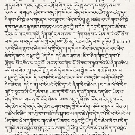
ག་དུས་ཡིན་ནའང་འགྱུར་བ་འགྲོ་བ་ཡིན་དུས་དེའི་རྒྱུ་མཚན་ལ་བརྟེན་ནས་མ་
འོངས་པ་ལ་གནས་ཚུལ་གང་འདྲ་ཞིག་ཡོང་གི་ཡོད་པ་དེ་ང་རང་ཚོས་རྒྱུ་མཚན་དང་
རིགས་པའི་སྒོ་ནས་གཏན་ལ་ཕབ་ཐུབ་ཡ་ཡོད་མ་རེད། རྒྱུ་མཚན་དང་རིགས་པའི་སྒོ་
ནས་བརྒྱ་ཆ་བརྒྱ་ཐམ་པ་གཏན་ལ་ཕབ་ཐུབ་ཀྱི་མ་རེད། དེ་འདྲ་ཡིན་དུས་ང་ཚོས་མ་
འོངས་པ་ལ་འཆར་གཞི་ཞིག་བཏིང་ནས་ལས་ཀ་ཞིག་བརྩམ་པ་ཡིན་ན་དེ་འགོ་རྩོམ་
ཡ་ཡི་ཤུགས་འདྲ་བོ་དགོས་ཀྱི་རེད། འགོ་རྩོམ་རྒྱུའི་ཐག་ཆོད་ཡ་ཡི་བྷ་ཊོན (button)
འདྲ་བོ་ཞིག་ནུས་པ་ཞིག་དགོས་ཀྱི་རེད་བ། ད་དེ་གང་རེད་ཟེར་ན་དད་པ་དང་ཡིད་
ཆེས་དེ་ཆགས་བསྡད་ཀྱི་ཡོད་རེད། དཔེ་ཆ་བཞག་ན། མི་གཅིག་གིས་གྲོགས་པོ་
གྲོགས་མོ་འཚོལ་ཡ་འདྲ་བོ། ཡང་ན་རང་གིས་སོ་སོ་ཆང་ས་རྒྱབ་སའི་མི་ཞིག་འཚོལ་
དགོས་པ་ཡིན་ན། དང་པོ་སྔོན་ལ་མི་དེ་ལ་ཡིད་ཆེས་སྐྱེ་ཡ་དེ་གལ་ཆེ་ཤོས་ཆགས་
བསྡད་ཀྱི་ཡོད་རེད། དེ་འདྲ་བའི་ཡིད་ཆེས་ཟེར་བ་དེ་གང་འདྲ་ཞིག་ལ་གོ་དགོས་ཀྱི་
རེད་ཟེར་ན། དཔེར་ན། ཕ་རོལ་པོ་དེ་མི་དྲང་པོ་ཞིག་ཡིད་ཆེས་པ། ཡང་ན་སོ་སོ་ཡིད་
གཏོད་རུང་བ་ཡི་ཡིད་ཆེས་པ། ཡང་ན་སོ་སོ་ལ་ཕན་འདོགས་མཁན་ཞིག་ཡིན་པ་
ཡིད་ཆེས་པ། ཡང་ན་སོ་སོོའི་སེམས་ཁམས་མཐུན་པོ་ཞིག་ཡོང་ས་རེད་སྙམ་པའི་
ཡིད་ཆེས་པ་དེ་འདྲའི་ཡིད་ཆེས་ཆགས་བསྡད་ཀྱི་ཡོད་རེེད། མདོར་བསྡུས་པ་ཡིན་ན།
ང་ཚོས་མི་ཞིག་ལ་འབྲེལ་བ་བཟོ་བའི་སྐབས་ལ་གལ་ཆེ་ཤོས་དེ་དང་པོ་མི་ཕ་རོལ་པོ་ལ་
ཡིད་ཆེས་སྐྱེས་དགོས་ཡ་གལ་ཆེན་པོ་ཆགས་བསྡད་ཀྱི་ཡོད། ཡིད་ཆེས་ཡོད་པ་ཡིན་
ན་གཞི་ནས་འབྲེལ་བ་བྱེད་ཐུབ་པ་ཆགས་ཀྱི་ཡོད། ཡིད་ཆེས་མེད་པ་ཡིན་ན་འབྲེལ་