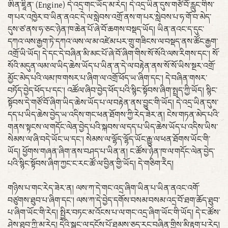
ཨིན་ཇཱིན་ (Engine) དེ་འདྲ་གང་ཡོད་མ་རེད། དེ་འདྲ་ཡིན་དུས་གཙོ་བོ་རླུང་གིས་
ག་པར་འཁྱེར་བ་ཡིན་ནའང་དེ་ལ་སླེབས་འགྲོ་ནས་ག་པར་སླེབས་པ་ཧ་གོ་བ་མེད་
དུས་ཙ་ནས་ཧ་ཅང་ཉེན་ཁ་ཆེན་པོ་ཞེ་བོ་ཆགས་བསྡད་ཡོད། ཡིན་ནའང་ད་དུང་
དཀའ་ལས་རྒྱག་ཏེ་དཀའ་ལས་ལ་མ་འཛེམ་པར་གྲུ་གཟིངས་ལ་བསྡད་ནས་ཚོང་རྒྱག་
འགྲོ་ཡི་ཡོད། དེ་དང་དེ་བཞིན་མི་མང་པོ་ཞེ་བོ་ཞིག་གིས་སོ་སོའི་ལས་རིགས་དང་། སོ་
སོའི་མདུན་ལམ་ལ་ཡིད་ཆེས་ཡོད་པ་ཡིན་ན་དེ་ལ་བརྟེན་ནས་སོ་སོ་ཡིས་སྔར་འགྲོ་
མྱོང་མེད་པའི་ལམ་ཁ་གསར་པ་ཞིག་ལ་འགྲོ་ཕོད་ཡ་ཞིག་དང་། དེ་བཞིན་གསར་
བཏོད་བྱེད་ཕོད་པ་དང་། འཚོལ་ཞིབ་བྱེད་ཕོད་པའི་སྙིང་སྟོབས་ཞིག་སྤྲད་ཀྱི་ཡོད། སྙིང་
སྟོབས་དེ་གཙོ་བོ་ཞིག་ཡིད་ཆེས་ཡོད་པ་ལ་བརྟེན་ནས་བྱུང་གི་ཡོད། དེ་འདྲ་ཡིན་དུས་
དད་པ་ཡིད་ཆེས་བྱེད་ཡ་འདིས་གང་ཕན་ཐོགས་ཀྱི་རེད་ཟེར་ན། ངེས་གཏན་མེད་པའི་
གནས་སྟངས་ལ་གདོང་ལེན་བྱེད་པའི་སྐབས་ལ་དད་པ་ཡིད་ཆེས་ཡོད་པ་འདིས་ཡིས་
སེམས་ལ་ཞི་བདེ་ཡོང་ཡ་དང་། སེམས་ལ་ལྷོད་ལྷོད་ཡོང་རྒྱུ་ལ་ཕན་ཐོགས་ཡོང་གི་
ཡོད། ཕྱོགས་གཞན་ཞིག་ནས་བཤད་པ་ཡིན་ན། ང་ཚོས་ཉེན་ཁ་ལ་གདོང་ལེན་བྱེད་
པའི་སྙིང་སྟོབས་ཞིག་ཀྱང་ང་རང་ཚོ་ལ་བྱིན་གྱི་ཡོད། དེ་གཅིག་རེེད།
གཉིས་པ་གང་རེད་ཟེར་ན། ལས་ཀ་དེ་གང་འདྲ་ཞིག་ཡིན་པ་ཡིན་ནའང་འགོ་
བཙུགས་ཐུབ་པ་ཞིག་དང་། ལས་ཀ་དེ་བྱེད་དགོས་བསམ་བསམ་འདྲ་བོ་ཐག་ཆོད་ཐུབ་
པ་ཞིག་ཡོང་གི་རེད། སྤྱིར་བཏང་མ་འོངས་པ་ལ་གང་འདྲ་ཞིག་ཡོང་གི་ཡོད། དེ་ང་ཚོས་
ཤེས་ཐུབ་ཀྱི་མ་རེད། དེའི་སྒང་ལ་དངོས་པོ་ཐམས་ཅད་རང་བཞིན་གྱིས་མི་རྟག་པ་རེད།