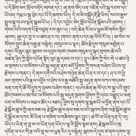
དཔལ་ལྡན་དུས་གསུམ་མཁྱེན་པ་ཞུ་ཡ་ཁོང་ནི་ཀརྨ་བཀའ་བརྒྱུད་ཟེར་ཡ་ཡི་བརྒྱུད་
པ་དེ་ཐོག་མར་སྲོལ་བཏོད་མཁན་དང་། ཞྭ་ནག་ཅོད་པན་འཛིན་པའི་སྐུ་རབས་དང་
པོའམ། ཀརྨ་པ་སྐུ་ཕྲེང་དང་པོ་དེ་ཆགས་ཡོད། དེ་ལ་མི་བསྐྱོད་རྡོ་རྗེ་ཡིས། སངས་རྒྱས་
སྤྲུལ་སྐུ་དཔལ་ལྡན་སྒམ་པོ་པ། ། དེ་དང་དབྱེར་མེད་སློབ་དཔོན་སྒོམ་པའི་ཞབས། །
གསང་བའི་བདག་པོ་རྗེ་བཙུན་རས་ཆུང་པ། ། བདེ་ཆེན་རོལ་པ་ལྕམ་མོ་གསེར་གླིང་
ཞབས། །རྒྱ་དང་བྱ་ར་པ་ཚབ་ཤ་ར་བ། །གསང་ནག་པ་དང་རྒ་ལོ་བེ་རོ་བ། ། ཨ་སེང་ལ་
སོགས་གྲུབ་ཆེན་བརྒྱ་རྩ་བསྟེན། །གསུངས་པ་ལྟར། ཆོས་རྗེ་དུས་གསུམ་མཁྱེན་པ་
དགུང་ལོ་ཆུང་ཆུང་སྐབས་ལ་དབུས་གཙང་ཁམས་གསུམ་དུ་སྐད་གྲགས་ཆེ་བའི་
མཚན་ཉིད་ཀྱི་སློབ་དཔོན་སྟོད་ལུང་རྒྱ་དམར་བ་དང་། ཕྱྭ་པ་ཆོས་ཀྱི་སེང་གེ པ་ཚབ་ཉི་
མ་གྲགས་པ་ལ་སོགས་པའི་སྐུ་མདུན་ནས་མདོ་ཕྱོགས་ཀྱི་གསན་བཞེས་ཡོངས་སུ་
རྫོགས་པ་གནང་། དེ་ནས་དགེ་བའི་བཤེས་གཉེན་ཆེན་པོ་ཤ་ར་བ་དང་། ཤ་ར་བ་ཕྱི་
མར་གྲགས་པའི་རྣལ་འབྱོར་བ་ཤེས་རབ་རྒྱ་མཚོའི་སྐུ་མདུན་ནས་བཀའ་གདམས་
མན་ངག་དེ་ཚོ་ལོ་དྲུག་ཏུ་ཉམས་བཞེས་གནང་། དཔལ་ཆེན་རྒ་ལོ་དང་ས་སྐྱ་པའི་གྲུབ་
ཐོབ་ཁམས་པ་ཨ་སེང་ལ་སོགས་པའི་སྐུ་མདུན་སྔགས་ཕྱོགས་ཀྱི་དབང་བརྒྱུད་པ་མན་
ངག་ལ་སོགས་པ་མཐའ་ཆོད་པ་མཛད། ཕྱིས་སུ་དྭགས་ལྷ་སྒམ་པོ་ལ་བྱོན་ནས་དང་པོ་
རྗེ་སྒོམ་ཚུལ་གྱི་ཞལ་མཇལ། རྗེ་སྒོམ་ཚུལ་ཞལ་མཇལ་བའི་སྐབས་ཤིག་ལ་རྗེ་སྒོམ་ཚུལ་
དེ་སྒྲོལ་མ་དཀར་མོ་ཡིན་པ་གཅིག་ལ་གཟིགས་སྣང་བྱུང་། ཚ་བོ་ལ་ཡོན་ཏན་དེ་འདྲ་
ཡོད་པ་ཡིན་ན་བླ་མ་ལ་ཡོན་ཏན་ཡོད་པ་ལྟ་ཅི་སྨོས་སྙམ་ནས། རྗེ་སྒམ་པོ་པ་ཁུ་
དབོན་ལ་རང་གི་རྩ་བའི་བླ་མ་ལ་ཡུན་རིང་དུ་བསྟེན། སྐབས་དེ་དུས་ཙ་ནས་དྭགས་ལྷ་