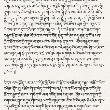
བཟུང་རང་ཅག་རྣམས་ཀྱི་མེ་ཏོག་གང་ལ་ཕོག་པའི་ལྷ་སྐལ་དཔལ་༧རྒྱལ་དབང་
༧ཀརྨ་པ་བཅུ་བདུན་པ་མཆོག་གིས་ཐུགས་རྗེའི་གཟིགས་པ་ཆེན་པོས་སྨོན་ལམ་གྱི་
ཐུགས་འགན་ཡོངས་རྫོགས་བདག་གིར་བཞེས་ཏེ། སྨོན་ལམ་ཆེན་མོ་འདིའི་འཛིན་
སྐྱོང་དང་དགེ་འདུན་པ་རྣམས་ཀྱི་སྒྲིག་གཞི་དང་སྤྱོད་ལམ་དང་ཞལ་འདོན་གྱི་རིམ་པ་
སོགས་ཕྱི་ནང་ཀུན་ལ་ཐུགས་རྗེ་གཟིགས་པ་ཆེན་པོས་ཆོས་མཐུན་གྱིས་འགྱུར་བ་
ལེགས་པར་བཏང་བའི་བཀའ་དྲིན་བསྐྱངས། དེ་ལ་བརྟེན་ནས་ད་ལྟའི་ཆར་བཀའ་
བརྒྱུད་སྨོན་ལམ་ཆེན་མོ་ཞེས་གྲགས་པ་དོན་ལྡན་འདི་ཉིད་དད་ལྡན་སྐྱེ་བོ་རྣམས་
ཀྱིས་ཐོས་ཙམ་གྱིས་རྒྱུད་ལ་ཐར་པའི་ས་བོན་བསྐྲུན་ནུས་པ། ཆོས་བརྒྱུད་གཞན་
རྣམས་ཀྱིས་མཇལ་ན་མིག་དཔེར་འོས་པ། བཀའ་བརྒྱུད་གོང་མ་རྣམས་ཀྱི་མཛད་པ་
དང་མཐུན་པ། སྟོན་པས་བསྟན་སྟོན་གཉིས་ཀར་བསྔགས་པའི་དམ་ཆོས་འདུལ་བ་
དང་མཐུན་པ་བཅས་ཤིན་ཏུ་གྲ་རྒྱས་ལ་ཕུན་སུམ་ཚོགས་པ་གཟུར་གནས་མཁས་
དབང་སོགས་སྐྱེ་བ་ཀུན་གྱིས་བསྔགས་བརྗོད་ཀྱི་མེ་ཏོག་འཐོར་བའི་ཡུལ་གཅིག་པུར་
གྱུར་ཡོད།
དེ་དག་ལས་སྨོན་ལམ་ཞལ་འདོན་གྱི་རིམ་པའི་སྐོར་ལ་མཚོན་ན་༧རྒྱལ་མཆོག་ཡིད་
བཞིན་ནོར་བུ་མཆོག་གི་བླ་མེད་ཀྱི་དགོངས་བཞེས་ཟབ་མོ་ལ་བརྟེན་ནས་བོད་ཀྱི་
ཆོས་བརྒྱུད་བྱེ་བྲག་པ་གཅིག་གི་ཞལ་འདོན་ཙམ་མིན་པར། སྟོན་པ་སངས་རྒྱས་ཀྱི་
བཀའ་དང་སྒྲུབ་བརྒྱུད་གོང་མ་རྣམས་ཀྱི་གསུང་ཟབ་མོ་གཙོ་བོར་བྱས་ཤིང་རིས་སུ་མ་
ཆད་པའི་སྐྱེས་ཆེན་དམ་པ་དག་གི་བྱིན་ཆེན་གསུང་རྣམས་བཞུགས་ཤིང་། ཞལ་