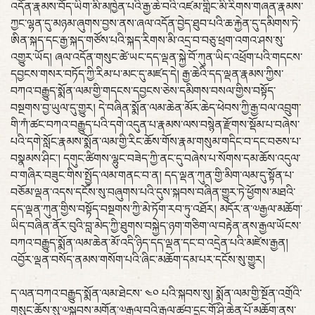
འདོན་རྣམས་བོད་ཡིག་མི་མཁྱེན་པའི་རྒྱ་ཆེ་བའི་འཛམ་གླིང་མི་རིགས་གཞན་རྣམས་
ཀྱང་ལྷན་དུ་མཉམ་ཞུགས་བྱས་ནས་ཞལ་འདོན་བྱེད་ཐུབ་པའི་ཆ་རྐྱེན་དུ་དམིགས་ཏེ་
ཨིན་སྐད་དང་རྒྱ་སྐད་གཙོས་པའི་སྐད་རིགས་མི་འདྲ་བ་བཅུ་ཕྲག་འགའ་ཤས་སུ་
འགྱུར་ཡོད། ཞལ་འདོན་གསུང་ཚེ་ཡང་དད་ལྡན་སྐྱེ་བོ་ཀུན་ཡིད་འཕྲོག་པའི་གདངས་
དབྱངས་གསར་བཏོད་ཀྱི་རིམ་པ་མང་དུ་མཛད་དེ། རྒྱ་ཆེའི་དད་ལྡན་རྣམས་ཀྱིས་
བཀའ་བརྒྱུད་སྨོན་ལམ་གྱི་གདངས་དབྱངས་ཅེས་དམིགས་བསལ་གྱིས་བསྟོད་
བསྔགས་བྱ་ཡུལ་དུ་གྱུར། དེ་བཞིན་སྨོན་ལམ་ཆེན་མོར་ཆེད་ཕེབས་ཀྱི་རྒྱ་བལ་འབྲུག་
གི་ཀཾ་ཚང་བཀའ་བརྒྱུད་པའི་དགེ་འདུན་པ་རྣམས་ལས་བསྙེན་རྫོགས་སྡོམ་པ་བཞེས་
པའི་དགེ་སློང་རྣམས་སྨོན་ལམ་གྱི་རིང་ཆོས་གོས་རྣམ་གསུམ་གདིང་བ་དང་བཅས་པ་
བསྣམས་ཤིང་། དགུང་ཚིགས་ལྷུང་བཟེད་ཀྱི་ནང་དུ་བཞེས་པ་སོགས་དམ་ཆོས་འདུལ་
བ་གཞིར་བཟུང་གིས་སྤྱོད་ལམ་གནང་བ་ན། དད་ལྡན་ཀུན་གྱི་མིག་ལམ་དུ་སྟོན་པ་
བཅོམ་ལྡན་འདས་དངོས་སུ་བཞུགས་པའི་དུས་སྐབས་བཞིན་གྱུར་ཏེ་ཕྱོགས་མཐའི་
དད་ལྡན་ཀུན་གྱིས་བསྟོད་བསྔགས་ཀྱི་མེ་ཏོག་རབ་ཏུ་འཐོར། མདོར་ན་༧རྒྱལ་མཆོག་
ཡིད་བཞིན་ནོར་བུའི་བླ་མེད་ཀྱི་ཐུགས་བསྐྱེད་ཉག་གཅིག་ལ་བརྟེན་ནས་རྒྱལ་ཡོངས་
བཀའ་བརྒྱུད་སྨོན་ལམ་ཆེན་མོ་འདི་ཉིད་དད་ལྡན་དང་བ་འདྲེན་པའི་མཛེས་རྒྱན།
འབྱོར་ལྡན་བསོད་ནམས་གསོག་པའི་ཞིང་མཆོག་དམ་པར་དངོས་སུ་གྱུར།
ད་ལན་བཀའ་བརྒྱུད་སྨོན་ལམ་ཐེངས་ ༤༠ པའི་སྐབས་སུ། སྨོན་ལམ་གྱི་སྔོན་འགྲོའི་
གསུང་ཆོས་སུ་༧སྐྱབས་མགོན་༧རྒྱལ་བའི་རྒྱལ་ཚབ་དྲུང་གོ་ཤྲི་ཆེན་པོ་མཆོག་ནས་