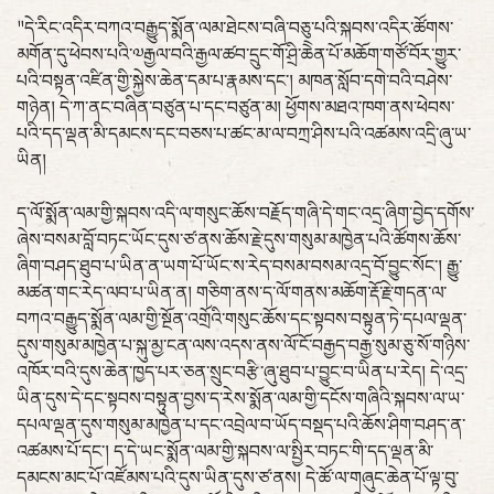
"དེ་རིང་འདིར་བཀའ་བརྒྱུད་སྨོན་ལམ་ཐེངས་བཞི་བཅུ་པའི་སྐབས་འདིར་ཚོགས་
མགོན་དུ་ཕེབས་པའི་༧རྒྱལ་བའི་རྒྱལ་ཚབ་དྲུང་གོ་ཤྲི་ཆེེན་པོ་མཆོག་གཙོ་བོར་གྱུར་
པའི་བསྟན་འཛིན་གྱི་སྐྱེས་ཆེན་དམ་པ་རྣམས་དང་། མཁན་སློབ་དགེ་བའི་བཤེས་
གཉེན། དེ་ཀ་ནང་བཞིན་བཙུན་པ་དང་བཙུན་མ། ཕྱོགས་མཐའ་ཁག་ནས་ཕེབས་
པའི་དད་ལྡན་མི་དམངས་དང་བཅས་པ་ཚང་མ་ལ་བཀྲ་ཤིས་པའི་འཚམས་འདྲི་ཞུ་ཡ་
ཡིན།
ད་ལོ་སྨོན་ལམ་གྱི་སྐབས་འདི་ལ་གསུང་ཆོས་བརྗོད་གཞི་དེ་གང་འདྲ་ཞིག་བྱེད་དགོས་
ཞེས་བསམ་བློ་བཏང་ཡོང་དུས་ཙ་ནས་ཆོས་རྗེ་དུས་གསུམ་མཁྱེན་པའི་ཚོགས་ཆོས་
ཞིག་བཤད་ཐུབ་པ་ཡིན་ན་ཡག་པོ་ཡོང་ས་རེད་བསམ་བསམ་འདྲ་བོ་བྱུང་སོང་། རྒྱུ་
མཚན་གང་རེད་ལབ་པ་ཡིན་ན། གཅིག་ནས་ད་ལོ་གནས་མཆོག་རྡོ་རྗེ་གདན་ལ་
བཀའ་བརྒྱུད་སྨོན་ལམ་གྱི་སྔོན་འགྲོའི་གསུང་ཆོས་དང་སྟབས་བསྟུན་ཏེ་དཔལ་ལྡན་
དུས་གསུམ་མཁྱེན་པ་སྐུ་མྱ་ངན་ལས་འདས་ནས་ལོ་ངོ་བརྒྱད་བརྒྱ་སུམ་ཅུ་སོ་གཉིས་
འཁོར་བའི་དུས་ཆེན་ཁྱད་པར་ཅན་སྲུང་བརྩི་ཞུ་ཐུབ་པ་བྱུང་བ་ཡིན་པ་རེད། དེ་འདྲ་
ཡིན་དུས་དེ་དང་སྟབས་བསྟུན་བྱས་ད་རེས་སྨོན་ལམ་གྱི་དངོས་གཞིའི་སྐབས་ལ་ཡ་
དཔལ་ལྡན་དུས་གསུམ་མཁྱེན་པ་དང་འབྲེལ་བ་ཡོད་བསྡད་པའི་ཆོས་ཤིག་བཤད་ན་
འཚམས་པོ་དང་། ད་དེ་ཡང་སྨོན་ལམ་གྱི་སྐབས་ལ་སྤྱིར་བཏང་གི་དད་ལྡན་མི་
དམངས་མང་པོ་འཛོམས་པའི་དུས་ཡིན་དུས་ཙ་ནས། དེ་ཚོ་ལ་གཞུང་ཆེན་པོ་ལྟ་བུ་