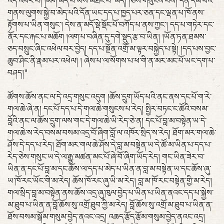
འོད་འབར་བ། །མིག་མེད་པ་ཡིས་མཐོང་བ་ མེད། །ཅེས་གསུངས་པས། དོན་དམ་པའི་
གནས་ལུགས་སྐྱེ་བ་མེད་པའི་དོན་ཡང་དད་པ་ཁྱད་པར་ཅན་དང་ལྡན་པ་ཁོ་ནས་
རྟོགས་པ་ཡིན་གསུང་། དེས་ན་མདོ་སྡེ་སྡོང་པོ་བཀོད་པ་ནས་ཀྱང་། དད་པ་གཏེར་དང་
ནོར་དང་རྐང་པ་མཆོག །ལག་པ་བཞིན་དུ་དགེ་སྡུད་རྩ་བ་ཡིན། །ཡོན་ཏན་ཐམས་
ཅད་བསྲུང་ཞིང་འཕེལ་བར་བྱེད། དད་པ་སྔོན་འགྲོ་མ་ལྟར་བསྐྱེད་པ་སྟེ། །དད་པས་བྱང་
ཆུབ་ཤིང་ནི་རྣམ་པར་འཕེལ། ། ཞེས་པ་ལ་སོགས་པ་ཕ་གི་ན་མར་མང་པོ་ཡང་དག་པ་
བཤད།"
ཚོགས་ཆོས་ནང་ལ་དེ་འདྲ་གསུང་འདུག །ཆོས་དྲུག་ཡོད་པའི་ནང་ནས་དང་པོ་ག་རེ་
གལ་ཆེ་ཞེ་ན། དང་པོ་དད་པ་དེ་གལ་ཆེ་གསུངས་པ་རེད། སྤྱིར་བཏང་ང་ཚོའི་བསམ་
བློའི་ནང་ལ་ཆོས་དྲུག་ལས་གང་དེ་གལ་ཆེ་ཡི་རེད་ཅེ་ན། དང་པོ་བླ་མ་བསྟེན་ཡ་དེ་
གལ་ཆེ་ས་རེད་བསམ་བསམ་འདྲ་བོ་ཞིག་བློ་ལ་འཁོར་སྲིད་ས་རེད། ཐོག་མར་གལ་ཆེ་
ཤོས་དེ་དད་པ་རེད། ཐོག་མར་གལ་ཆེ་ཤོས་དེ་བླ་མ་བསྟེན་ཡ་དེ་ཚོ་མ་ཡིན་པ་དད་པ་
རེད་ཅེས་གསུང་ཡ་དེ་ལ་རྒྱུ་མཚན་མང་པོ་ཞེ་བོ་ཞིག་ཡོད་རེད། གང་ཡིན་ཟེར་བ་
ཡིན་ན་དང་པོ་བླ་མ་དང་ཆོས་ལ་དད་པ་མེད་པ་ཡིན་ན་བླ་མ་བསྟེན་ཡ་དང་ཆོས་ཞུ་
ཡ་ཁོ་རང་ཡོང་གི་མ་རེད། ཆོས་ཁོ་རང་ཞུ་ཡི་མ་རེད། བླ་མ་ཁོ་རང་བསྟེན་གྱི་མ་རེད།
གལ་སྲིད་བླ་མ་བསྟེན་ནས་ཆོས་འདྲ་ཞུ་ཁུལ་བྱེད་པ་ཡིན་པ་ཡིན་ནའང་དད་པ་སྐྱེས་
མ་ཐུབ་པ་ཡིན་ན་བློ་ཆོས་སུ་འགྲོ་ཐུབ་ཀྱི་མ་རེད། བློ་ཆོས་སུ་འགྲོ་མ་ཐུབ་པ་ཡིན་ན་
ཐོས་བསམ་སྒོམ་གསུམ་བྱེད་ནའང་འདྲ། འཆད་རྩོད་རྩོམ་གསུམ་བྱེད་ནའང་འདྲ།