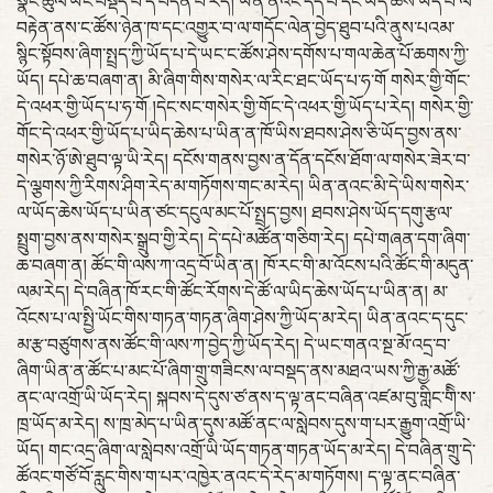
སྣང་ཚུལ་ཡོང་བསྡད་པ་དེ་བདེན་པ་རེད། ཡིན་ནའང་དད་པ་དང་ཡིད་ཆེས་ཡོད་པ་ལ་
བརྟེན་ནས་ང་ཚོས་ཉེན་ཁ་དང་འགྱུར་བ་ལ་གདོང་ལེན་བྱེད་ཐུབ་པའི་ནུས་པའམ་
སྙིང་སྟོབས་ཞིག་སྤྲད་ཀྱི་ཡོད་པ་དེ་ཡང་ང་ཚོས་ཤེས་དགོས་པ་གལ་ཆེན་པོ་ཆགས་ཀྱི་
ཡོད། དཔེ་ཆ་བཞག་ན། མི་ཞིག་གིས་གསེར་ལ་རིང་ཐང་ཡོད་པ་ཧ་གོ གསེར་གྱི་གོང་
དེ་འཕར་གྱི་ཡོད་པ་ཧ་གོ །དེང་སང་གསེར་གྱི་གོང་དེ་འཕར་གྱི་ཡོད་པ་རེད། གསེར་གྱི་
གོང་དེ་འཕར་གྱི་ཡོད་པ་ཡིད་ཆེས་པ་ཡིན་ན་ཁོ་ཡིས་ཐབས་ཤེས་ཅི་ཡོད་བྱས་ནས་
གསེར་ཉོ་ཨེ་ཐུབ་ལྟ་ཡི་རེད། དངོས་གནས་བྱས་ན་དོན་དངོས་ཐོག་ལ་གསེར་ཟེར་བ་
དེ་ལྕགས་ཀྱི་རིགས་ཤིག་རེད་མ་གཏོགས་གང་མ་རེད། ཡིན་ནའང་མི་དེ་ཡིས་གསེར་
ལ་ཡོད་ཆེས་ཡོད་པ་ཡིན་ཙང་དངུལ་མང་པོ་སྤྲད་བྱས། ཐབས་ཤེས་ཡོད་དགུ་རྩལ་
སྤྲུག་བྱས་ནས་གསེར་སྒྲུབ་གྱི་རེད། དེ་དཔེ་མཚོན་གཅིག་རེད། དཔེ་གཞན་དག་ཞིག་
ཆ་བཞག་ན། ཚོང་གི་ལས་ཀ་འདྲ་བོ་ཡིན་ན། ཁོ་རང་གི་མ་འོངས་པའི་ཚོང་གི་མདུན་
ལམ་རེད། དེ་བཞིན་ཁོ་རང་གི་ཚོང་རོགས་དེ་ཚོ་ལ་ཡིད་ཆེས་ཡོད་པ་ཡིན་ན། མ་
འོངས་པ་ལ་སྤྱི་ཡོང་གིས་གཏན་གཏན་ཞིག་ཤེས་ཀྱི་ཡོད་མ་རེད། ཡིན་ནའང་ད་དུང་
མ་རྩ་བཙུགས་ནས་ཚོང་གི་ལས་ཀ་བྱེད་ཀྱི་ཡོད་རེད། དེ་ཡང་གནའ་སྔ་མོ་འདྲ་བ་
ཞིག་ཡིན་ན་ཚོང་པ་མང་པོ་ཞིག་གྲུ་གཟིངས་ལ་བསྡད་ནས་མཐའ་ཡས་ཀྱི་རྒྱ་མཚོ་
ནང་ལ་འགྲོ་ཡི་ཡོད་རེད། སྐབས་དེ་དུས་ཙ་ནས་ད་ལྟ་ནང་བཞིན་འཛམ་བུ་གླིང་གིི་ས་
ཁྲ་ཡོད་མ་རེད། ས་ཁྲ་མེད་པ་ཡིན་དུས་མཚོ་ནང་ལ་སླེབས་དུས་ག་པར་རྒྱུག་འགྲོ་ཡི་
ཡོད། གང་འདྲ་ཞིག་ལ་སླེབས་འགྲོ་ཡི་ཡོད་གཏན་གཏན་ཡོད་མ་རེད། དེ་བཞིན་གྲུ་དེ་
ཚོའང་གཙོ་བོ་རླུང་གིས་ག་པར་འཁྱེར་ནའང་དེ་རེད་མ་གཏོགས། ད་ལྟ་ནང་བཞིན་