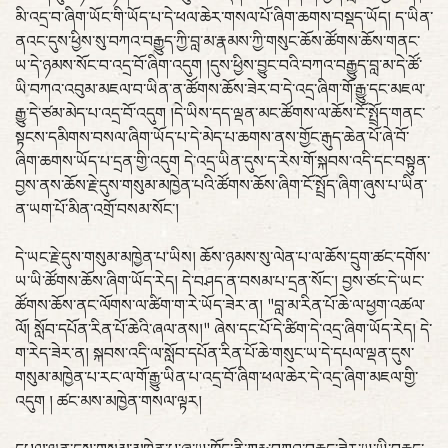
མི་འདྲ་བ་ཞིག་ཡོང་གི་ཡོད་པ་དེ་ཕལ་ཆེར་གསལ་པོ་ཞིག་ཆགས་བསྡད་ཡོད། ད་ཡིན་
ནའང་དུས་ཕྱིས་སུ་བཀའ་བརྒྱུད་ཀྱི་བླ་མ་རྣམས་ཀྱི་གསུང་ཆོས་ཚོགས་ཆོས་གནང་
ཡ་དེ་ཉམས་སོང་བ་འདྲ་བོ་ཞིག་འདུག །དུས་ཕྱིས་བྱུང་བའི་བཀའ་བརྒྱུད་བླ་མ་དེ་ཚོ་
ཡི་བཀའ་འབུམ་མཇལ་བ་ཡིན་ན་ཚོགས་ཆོས་ཟེར་བ་དེ་འདྲ་ཞིག་གོ་རྒྱུ་དང་མཇལ་
རྒྱུ་དེ་ཙམ་མེད་པ་འདྲ་བོ་འདུག །དེ་ཡིས་དད་ལྡན་མང་ཚོགས་ལ་ཆོས་ངོ་སྤྲོད་གནང་
སྟངས་དམིགས་བསལ་ཞིག་ཡོད་པ་དེ་མེད་པ་ཆགས་ནས་གྱོང་རྒུད་ཆེན་པོ་ཞེ་བོ་
ཞིག་ཆགས་ཡོད་པ་དྲན་གྱི་འདུག དེ་འདྲ་ཡིན་དུས་ད་རེས་གོ་སྐབས་འདི་དང་བསྟུན་
བྱས་ནས་ཆོས་རྗེ་དུས་གསུམ་མཁྱེན་པའི་ཚོགས་ཆོས་ཞིག་ངོ་སྤྲོད་ཞིག་ཞུས་པ་ཡིན་
ན་ཡག་པོ་མིན་འགྲོ་བསམ་སོང་།
དེ་ཡང་རྗེ་དུས་གསུམ་མཁྱེན་པ་ཡིས། ཆོས་ཉམས་སུ་ལེན་པ་ལ་ཆོས་དྲུག་ཚང་དགོས་
ཡ་ཡི་ཚོགས་ཆོས་ཞིག་ཡོད་རེད། དེ་བཤད་ན་བསམ་པ་དྲན་སོང་། བྱས་ཙང་དེ་ཡང་
ཚོགས་ཆོས་ནང་ལོགས་ལ་ཚིག་ག་རེ་ཡོད་ཟེར་ན། "བླ་མ་རིན་པོ་ཆེ་ལ་ཕྱག་འཚལ་
ལོ། སློབ་དཔོན་རིན་པོ་ཆེའི་ཞལ་ནས།" ཞེས་དང་པོ་དེ་ཚིག་དེ་འདྲ་ཞིག་ཡོད་རེད། དེ་
ག་རེད་ཟེར་ན། སྐབས་འདི་ལ་སློབ་དཔོན་རིན་པོ་ཆེ་གསུང་ཡ་དེ་དཔལ་ལྡན་དུས་
གསུམ་མཁྱེན་པ་རང་ལ་གོ་རྒྱུ་ཡིན་པ་འདྲ་བོ་ཞིག་ཕལ་ཆེར་དེ་འདྲ་ཞིག་མཇལ་གྱི་
འདུག ། ཚང་མས་མཁྱེན་གསལ་ལྟར།