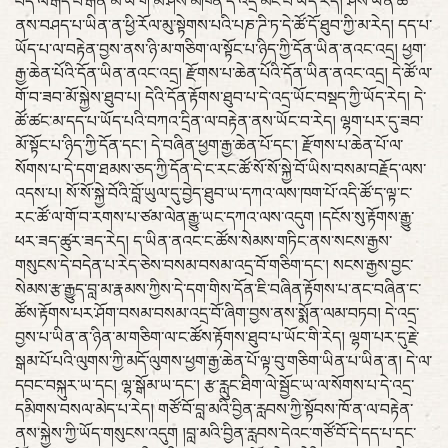
བོད་ལ་རྒད་པོོ་རྒན་མོ་ཡི་གེ་མི་ཤེས་མཁན་དེ་འདྲ་མང་པོ་ཡོད་རེད། ཤེས་ཡོན་ཆ་
ནས་བཤད་པ་ཡིན་ན་ཕྱི་རོལ་མུ་སྟེགས་པའི་པཎ་ཌི་ཏ་དེ་ཚོ་དོ་ཐུབ་ཀྱི་མ་རེད། དད་པ་
ཡོད་པ་ལ་བརྟེན་བྱས་ནས་ཉི་མ་གཅིག་ལ་སྟོང་པ་ཉིད་ཀྱི་དོན་ཡིན་ནའང་འདྲ། ཕྱག་
རྒྱ་ཆེན་པོའི་དོན་ཡིན་ནའང་འདྲ། རྫོགས་པ་ཆེན་པོའི་དོན་ཡིན་ནའང་འདྲ། དེ་ཚོ་ལ་
གོ་བ་ཟབ་མོ་སྐྱེས་ཐུབ་པ། དེའི་དོན་རྟོགས་ཐུབ་པ་དེ་འདྲ་ཡོང་བསྡད་ཀྱི་ཡོད་རེད། དེ་
ཚོ་ཚང་མ་དད་པ་ཡོད་པའི་བཀའ་དྲིན་ལ་བརྟེན་ནས་ཡོང་བ་རེད། ལྷག་པར་དུ་ཟབ་
མོ་སྟོང་པ་ཉིད་ཀྱི་དོན་དང་། དེ་བཞིན་ཕྱག་རྒྱ་ཆེན་པོ་དང་། རྫོགས་པ་ཆེན་པོ་ལ་
སོགས་པ་དེ་དག་ཐམས་ཅད་ཀྱི་དོན་དེ་ང་རང་ཚོ་སོ་སོ་སྐྱེ་བོ་ཡིས་བསམ་བརྗོད་ལས་
འདས་པ། སོ་སོ་སྐྱེ་བོའི་བློ་ཡུལ་དུ་བྱེད་ཐུབ་ཡ་དཀའ་ལས་ཁག་པོ་འདི་ཚོ་ད་ལྟ་ང་
རང་ཚོ་ལ་གོ་བ་རགས་པ་ཙམ་ལེན་རྒྱུ་ཡང་དཀའ་ལས་འདུག །དངོས་སུ་རྟོགས་རྒྱུ་
ཕར་ཟད་ཚུར་ཟད་རེད། ད་ཡིན་ནའང་ང་ཚོས་སེམས་གཏིང་ནས་སངས་རྒྱས་
གསུངས་དེ་བདེན་པ་རེད་ཅེས་བསམ་བསམ་འདྲ་བོ་གཅིག་དང་། སངས་རྒྱས་བྱང་
སེམས་རྩ་རྒྱུད་བླ་མ་རྣམས་ཀྱིས་དེ་དག་གིས་དོན་ཇི་བཞིན་རྟོགས་པ་ནང་བཞིན་ང་
ཚོས་རྟོགས་པར་ཤོག་བསམ་བསམ་འདྲ་བོ་ཞིག་བྱས་ནས་སྨོན་ལམ་བཏབ། དེ་འདྲ་
བྱས་པ་ཡིན་ན་ཉིན་མ་གཅིག་ལ་ང་ཚོས་རྟོགས་ཐུབ་པ་ཡོང་གི་རེད། ལྷག་པར་དུ་རྗེ་
སྒམ་པོ་པའི་ལུགས་ཀྱི་མདོ་ལུགས་ཕྱག་རྒྱ་ཆེན་པོ་ལྟ་བུ་གཅིག་ཡིན་པ་ཡིན་ན། དེ་ལ་
དབང་བསྐུར་ཡ་དང། ལྷ་སྒོམ་ཡ་དང་། རྩ་རླུང་ཐིག་ལེ་སྦྱོང་ཡ་ལ་སོགས་པ་དེ་འདྲ་
དམིགས་བསལ་མེད་པ་རེད། གཙོ་བོ་བླ་མའི་བྱིན་རླབས་ཀྱི་སྟོབས་ཁོ་ན་ལ་བརྟེན་
ནས་སྐྱེས་ཀྱི་ཡོད་གསུངས་འདུག །བླ་མའི་བྱིན་རླབས་དེའང་གཙོ་བོ་དེ་དད་པ་དང་