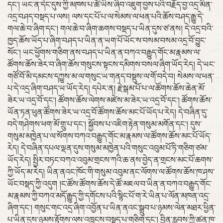
དང་། ཡང་ན་དེང་དུས་ཀྱི་མཁས་པ་ཚོ་ཡིས་ཞིབ་འཇུག་བྱས་པའི་བརྗོད་བྱ་འདྲ་མིན་
འདྲ་བཤད་བསྡད་པ་ལས། ལས་དང་པོ་པ་ལ་སེམས་ལ་ཕན་པའི་ཆོས་བཤད་རྒྱུ་དེ་
གལ་ཆེ་བ་ཞིག་དང་། གལ་ཆེ་བ་ཞིག་ཆགས་བསྡད་པ་ཡིན་དུས་ཙ་ནས། དེ་འདྲ་བའི་
ཁྱད་ཆོས་ཡོད་པ་ཞིག་བཤད་པ་ཡིན་ན་ཡག་པོ་ཡོང་ས་བསམ་བསམ་འདྲ་བོ་བྱུང་
སོང་། ཡང་ཕྱོགས་གཅིག་ནས་བཤད་པ་ཡིན་ན་བཀའ་བརྒྱུད་གོང་མ་རྣམས་ལ་
ཚོགས་ཆོས་ཟེར་བ་ཞིག་ཆོས་གསུངས་སྟངས་དམིགས་བསལ་ཞིག་ཡོད་རེད། དེ་ཡང་
གཙོ་བོ་མི་དམངས་དཀྱུས་མ་ལ་གསུང་ཡ་གནད་བསྡུས་ལ་གོ་བདེ་བ། སེམས་ལ་ཕན་
པ་དེ་འདྲ་ཞིག་བཤད་ཡ་ཡོད་རེད། དཔེར་ན། རྗེ་སྒམ་པོ་པ་ལ་ཚོགས་ཆོས་ཆེན་མོ་
ཟེར་ཡ་འདྲ་བོ་དང་། ཚོགས་ཆོས་ལེགས་མཛེས་མ་ཟེར་ཡ་འདྲ་བོ་དང་། ཚོགས་ཆོས་
ཡོན་ཏན་ཕུན་ཚོགས་ཟེར་ཡ་འདྲ་བོ་ཚོགས་ཆོས་མང་པོ་ཡོད་པ་རེད། དེ་བཞིན་དུ་
བདེ་གཤེགས་ཕག་མོ་གྲུ་པ་དང་། སྐྱོབས་པ་འཇིག་རྟེན་གསུམ་མགོན་དང་། དུས་
གསུམ་མཁྱེན་པ་ལ་སོགས་བཀའ་བརྒྱུད་གོང་མ་རྣམས་ལ་ཚོགས་ཆོས་མང་པོ་ཡོད་
རེད། དེ་བཞིན་དཔལ་ལྡན་དུས་གསུམ་མཁྱེན་པའི་གསུང་འབུམ་པོ་ཏི་གཅིག་ཙམ་
ཡོད་རེད། སྤྱིར་བཏང་བཀའ་འབུམ་གྲངས་ཀའི་ཆ་ནས་བྱེད་ན་གྲངས་མང་པོ་ཆགས་
ཀྱི་ཡོད་མ་རེད། ཡིན་ནའང་ཁོང་གི་གསུམ་འབུམ་ནང་ལོགས་ལ་ཚོགས་ཆོས་ཁ་ཤས་
ཡོང་བསྡད་ཀྱི་འདུག །ང་ཚོས་ཚོགས་ཆོས་དེ་ཚོ་མཇལ་བ་ཡིན་ན་བཀའ་བརྒྱུད་གོང་
མ་རྣམས་ཀྱི་བཀའ་མདོ་རྒྱུད་ཀྱི་དགོངས་པའི་སྙིང་པོ་ག་རེ་ཡིན་པ་ལོན་མཁན་འདྲ་
ཞིག་དང་། གསུང་གང་འདྲ་ཞིག་འབྱོན་པ་ཡིན་ནའང་སྒྲུབ་པ་ཉམས་ལེན་མཐར་ཕྱིན་
པ་ཡིན་དུས་ཉམས་རྟོགས་ལས་འཁྲུངས་བསྡད་པ་གཅིག་དང་། བྱིན་རླབས་ཀྱི་ཚན་ཁ་